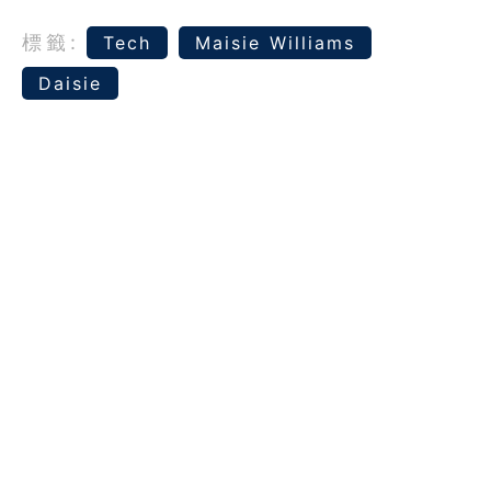
標籤:
Tech
Maisie Williams
Daisie