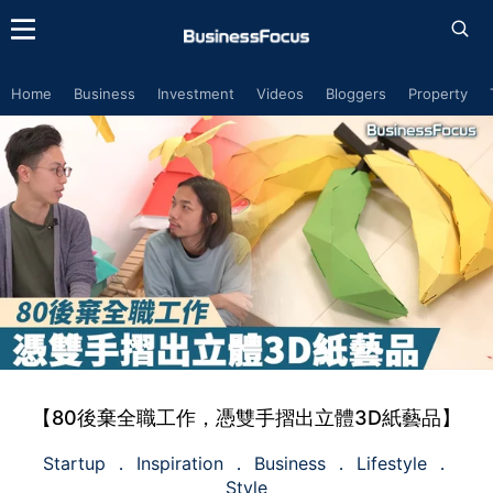
Home
Business
Investment
Videos
Bloggers
Property
【80後棄全職工作，憑雙手摺出立體3D紙藝品】
Startup
Inspiration
Business
Lifestyle
Style