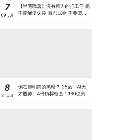
7
【半宅職薯】沒有權力的打工仔 絕
不能崩潰失控 百忍成金 不要墮入
09 Jul
上司的激將法陷阱
8
倒在黎明前的黑暗？ 25歲「AI天
才股神」4倍槓桿斬倉！160億美元
31 Jul
持倉折價出讓 全球晶片股大奇蹟日
SK海力士韓股漲近3成！