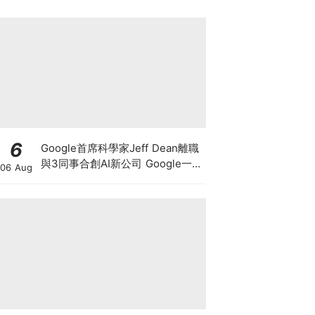
6
Google首席科學家Jeff Dean離職
與3同事合創AI新公司 Google一夜
06 Aug
蒸發1.4萬億 這開國功臣何許人
也？