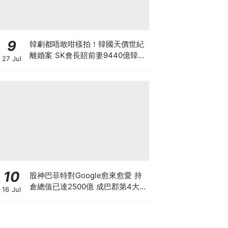
9
韓劇都唔敢咁樣拍！韓國天價世紀
離婚案 SK會長賠前妻9440億韓
27 Jul
元 崔泰源兩度入獄兼靠AI暴富 財
閥婚變會否影響SK海力士？
10
股神巴菲特對Google愈來愈愛 持
倉總值已達2500億 成巴郡第4大
16 Jul
持倉 惟AI需投資數千億美元 恐成
隱憂