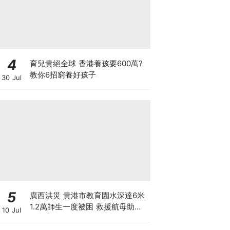
4
育兒貴絕全球 香港養孩要600萬?
教你6招窮養好孩子
30 Jul
5
廣西洪災 貴港市教育園水深達6米
1.2萬師生一度被困 救援航母助逃
10 Jul
出生天 另有市民違法操作無人機吊
人脫離洪水險境