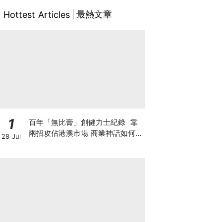
最熱文章
Hottest Articles
1
百年「無比膏」創健力士紀錄 靠
兩招攻佔港澳市場 商業神話如何面
28 Jul
對轉型危機？「百歳祭」推跨界周
邊 靠情懷收割新世代？