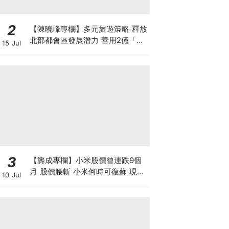
2
【陳曉峰專欄】多元旅遊策略 釋放
北部都會區發展潛力 善用2億「北
15 Jul
都城鄉共融基金」推動旅遊經濟
3
【龔成專欄】小米股價曾連跌9個
月 股價腰斬 小米何時可復蘇 現在
10 Jul
是否入市撈底時機？