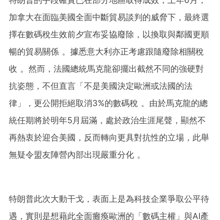
加拿大在面臨美國全面中斷貿易談判的威脅下，最終選
擇在數碼稅生效前夕宣布妥協廢除，以換取與鄰國更順
暢的貿易關係 。據悉意大利亦正考慮跟隨廢除相關稅
收 。然而，法國總統馬克龍卻擺出截然不同的強硬對
抗姿態，不但直言「不是美國決定歐洲或法國的法
律」，更公開拒絕取消3%的數碼稅 。由於馬克龍的總
統任期將於明年5月屆滿，處於政治生涯尾聲，顯然不
再熱衷於迎合美國，反而轉向更具對抗性的立場，此舉
無疑令盟友陣營內部出現嚴重分化 。
特朗普此次大動干戈，表面上是為科技企業爭取公平待
遇，實則是想藉此全面癱瘓歐洲的「數碼主權」與AI產