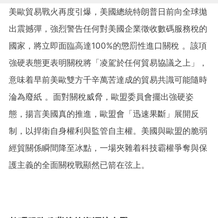
美歐貿易戰火再度引爆，美國總統特朗普日前向全球拋
出震撼彈，強烈警告任何對美國企業徵收數碼服務稅的
國家，將立即面臨高達100%的懲罰性進口關稅 。該項
強硬表態更表明關稅將「凌駕於任何貿易協議之上」，
意味着早前美歐雙方千辛萬苦達成的貿易共識可能隨時
淪為廢紙 。面對關稅威脅，歐盟委員會擺出強硬姿
態，揚言美國真的推進，歐盟會「迅速果斷」展開反
制，以捍衛自身權利與監管自主權。美國與歐盟的脆弱
經貿關係瞬間降至冰點，一場夾雜着科技霸權爭奪與保
護主義的全面關稅戰顯然已箭在弦上。