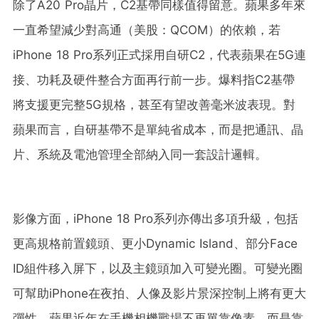
除了A20 Pro晶片，C2基帶同樣值得留意。蘋果多年來
一直希望減少對高通（美股：QCOM）的依賴，若
iPhone 18 Pro系列正式採用自研C2，代表蘋果在5G連
接、功耗及硬件整合方面再行前一步。爆料指C2基帶
將支援更完整5G規格，甚至有望改善毫米波表現。對
蘋果而言，自研基帶不是單純省成本，而是把通訊、晶
片、系統及電池管理全部納入同一套設計邏輯。
影像方面，iPhone 18 Pro系列亦傳出多項升級，包括
更高規格前置鏡頭、更小Dynamic Island、部分Face
ID組件移入屏下，以及主鏡頭加入可變光圈。可變光圈
可幫助iPhone在夜拍、人像及影片景深控制上將有更大
彈性。蘋果近年在手機相機戰場不再單靠像素，而是靠