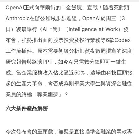
OpenAI正式向華爾街的「金飯碗」宣戰！隨着死對頭
Anthropic在辦公領域步步進逼，OpenAI於周三（3
日）凌晨舉行《AI上崗》（Intelligence at Work）發
布會，強勢推出面向股票投資及投行業務等6款Codex
工作流插件。原本需要初級分析師熬夜數周撰寫的深度
研究報告與路演PPT，如今AI只需數分鐘即可一鍵生
成。當企業服務收入佔比逼近50%，這場由科技巨頭掀
起的生產力革命，會否成為剛畢業大學生與資深金融從
業員的終極「職業噩夢」？
六大插件產品解密
今次發布會的重頭戲，無疑是直接瞄準金融業的兩款專