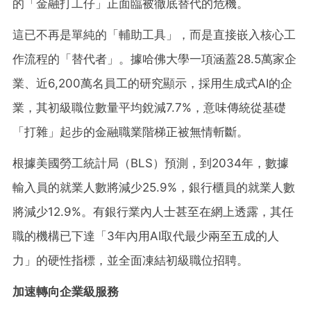
的「金融打工仔」正面臨被徹底替代的危機。
這已不再是單純的「輔助工具」，而是直接嵌入核心工
作流程的「替代者」。據哈佛大學一項涵蓋28.5萬家企
業、近6,200萬名員工的研究顯示，採用生成式AI的企
業，其初級職位數量平均銳減7.7%，意味傳統從基礎
「打雜」起步的金融職業階梯正被無情斬斷。
根據美國勞工統計局（BLS）預測，到2034年，數據
輸入員的就業人數將減少25.9%，銀行櫃員的就業人數
將減少12.9%。有銀行業內人士甚至在網上透露，其任
職的機構已下達「3年內用AI取代最少兩至五成的人
力」的硬性指標，並全面凍結初級職位招聘。
加速轉向企業級服務