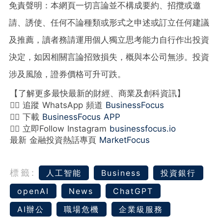
免責聲明：本網頁一切言論並不構成要約、招攬或邀
請、誘使、任何不論種類或形式之申述或訂立任何建議
及推薦，讀者務請運用個人獨立思考能力自行作出投資
決定，如因相關言論招致損失，概與本公司無涉。投資
涉及風險，證券價格可升可跌。
【了解更多最快最新的財經、商業及創科資訊】
👉🏻 追蹤 WhatsApp 頻道
BusinessFocus
👉🏻 下載
BusinessFocus APP
👉🏻 立即Follow Instagram
businessfocus.io
最新 金融投資熱話專頁
MarketFocus
標籤:
人工智能
Business
投資銀行
openAI
News
ChatGPT
AI辦公
職場危機
企業級服務