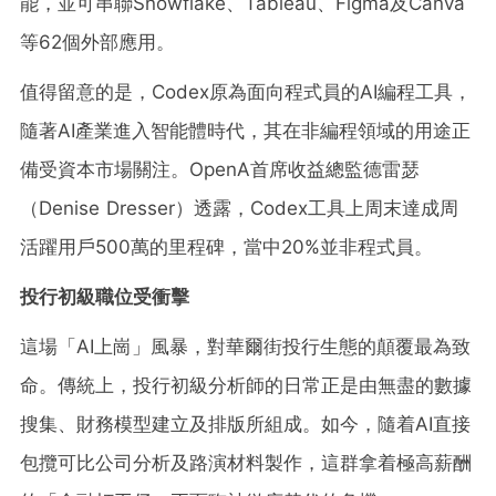
能，並可串聯Snowflake、Tableau、Figma及Canva
等62個外部應用。
值得留意的是，Codex原為面向程式員的AI編程工具，
隨著AI產業進入智能體時代，其在非編程領域的用途正
備受資本市場關注。OpenA首席收益總監德雷瑟
（Denise Dresser）透露，Codex工具上周末達成周
活躍用戶500萬的里程碑，當中20%並非程式員。
投行初級職位受衝擊
這場「AI上崗」風暴，對華爾街投行生態的顛覆最為致
命。傳統上，投行初級分析師的日常正是由無盡的數據
搜集、財務模型建立及排版所組成。如今，隨着AI直接
包攬可比公司分析及路演材料製作，這群拿着極高薪酬