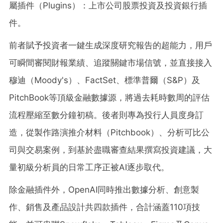
屬插件（Plugins）：上市公司股票投資及投資銀行插
件。
前者賦予投資者一鍵生成深度研究報告的超能力，用戶
可瞬間審閱財報業績、追蹤關鍵市場信號，並直接接入
穆迪（Moody's）、FactSet、標準普爾（S&P）及
PitchBook等頂級金融數據源，將過去耗時數周的評估
流程壓縮至數分鐘初稿。後者則專為投行人員度身訂
造，從製作路演推介材料（Pitchbook）、分析可比公
司與交易案例，到基於盡職審查結果撰寫投資建議，大
量初級分析員的日常工序正被AI逐步取代。
除金融插件外，OpenAI同時推出數據分析、創意製
作、銷售及產品設計共四款插件，合計涵蓋110項技