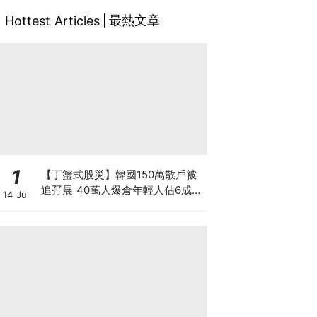
最熱文章
Hottest Articles
1
【丁蟹式股災】韓國150萬散戶被
追孖展 40萬人爆倉年輕人佔6成
14 Jul
槓桿ETF成導火線 散戶慘輸逾百億
3大原因