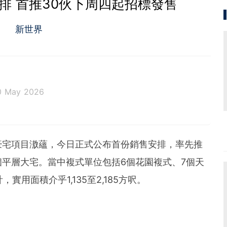
排 首推30伙下周四起招標發售
新世界
0 May 2026
豪宅項目滶蘊，今日正式公布首份銷售安排，率先推
個平層大宅。當中複式單位包括6個花園複式、7個天
實用面積介乎1,135至2,185方呎。