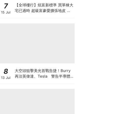
7
【全球樓行】炫富新標準 買單棟大
宅已過時 超級富豪愛擴張地皮 建
15 Jul
私人莊園保私隱
8
大空頭狙擊美光首戰告捷！Burry
再沽英偉達、Tesla 警告半導體
13 Jul
美股恐回調三成 AI牛市見頂還是升
浪中場休息？