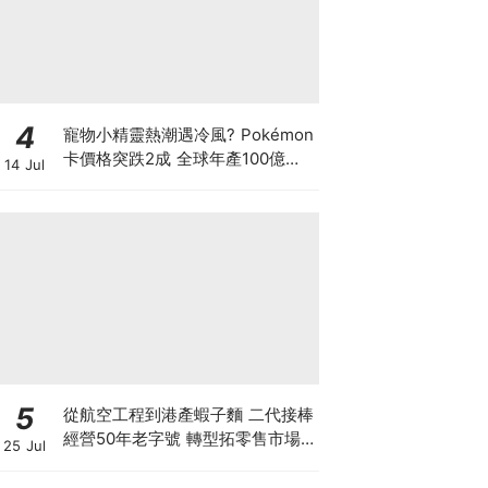
4
寵物小精靈熱潮遇冷風? Pokémon
卡價格突跌2成 全球年產100億張
14 Jul
可炒到何時? 鍾培生呂宇健剛開2
萬呎旗艦店開拓卡牌市場
5
從航空工程到港產蝦子麵 二代接棒
經營50年老字號 轉型拓零售市場
25 Jul
將香港味道賣至英澳加