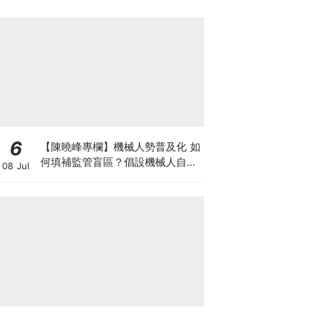
6
【陳曉峰專欄】機械人勢普及化 如
何填補監管盲區？倡設機械人自願
08 Jul
登記制 擁抱AI藍海 以制度護航