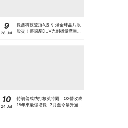
9
長鑫科技登頂A股 引爆全球晶片股
股災！傳國產DUV光刻機量產重創
28 Jul
ASML 熊來了？散戶應如何自
保？
10
特朗普成功打救英特爾 Q2營收成
15年來最強增長 3月至今暴升逾2
24 Jul
倍 揭英特爾翻身原因 現價還值博
嗎？