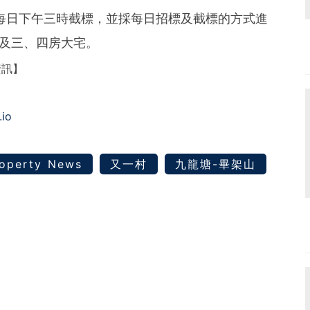
每日下午三時截標，並採每日招標及截標的方式進
戶及三、四房大宅。
資訊】
.io
operty News
又一村
九龍塘-畢架山