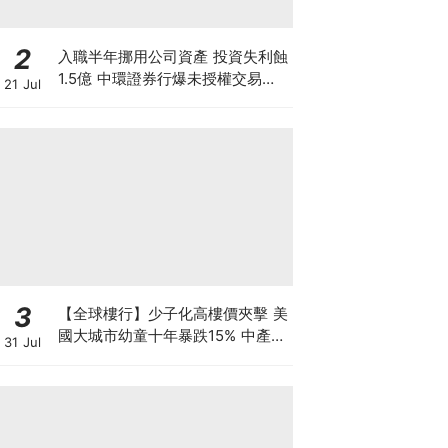
2
入職半年挪用公司資產 投資失利蝕
1.5億 中環證券行爆未授權交易風
21 Jul
波 26歲投資經理涉盜竊被捕
3
【全球樓行】少子化高樓價夾擊 美
國大城市幼童十年暴跌15% 中產家
31 Jul
庭掀避走潮