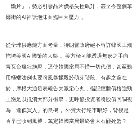
「斷片」，勢必引發晶片價格失控飆升，甚至令整個華
爾街的AI神話泡沫面臨巨大壓力 。
從全球供應鏈方面考量，特朗普政府絕不容許韓國工潮
拖垮美國AI國策的大盤 。美方極可能透過無形之手向
青瓦台瘋狂施壓，逼使韓國當局不惜一切代價，甚至動
用極端法例也要將風暴扼殺於萌芽階段。有趣之處在
於，摩根大通發表報告大派定心丸，指記憶體價格強勁
上漲足以抵消大部分衝擊，更呼籲投資者將股價回調視
為「逢低買入」的良機 。外資大行逆市唱好，背後是
否早已收到風聲，篤定韓國當局最終會大石砸死蟹？