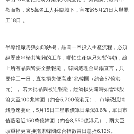
歡而散，逾5萬名工人兵臨城下，宣布於5月21日大舉罷
工18日 。
半導體廠房猶如印鈔機，晶圓一旦投入生產流程，必須
經歷連串極其複雜的工序，哪怕生產線只短暫停頓，線
上所有晶圓皆要全數報廢 。韓國總理金民錫直言，只
要停工一日，直接損失便高達1兆韓圜（約合57億港
元） 。若大批晶圓被迫報廢，經濟損失隨時如雪球般
滾大至100兆韓圜（約合5,700億港元）。市場恐慌情
緒急速蔓延，5月15日三星股價單日暴瀉8.6%，單日市
值蒸發近150萬億韓圜（約合8,550億港元），兩大巨
頭重挫更直接拖累韓國綜合指數當日急挫6.12%。