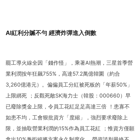
AI紅利分贓不勻 經濟炸彈進入倒數
罷工導火線全因「錢作怪」，乘著AI熱潮，三星首季營
業利潤按年狂飆755%，高達57.2萬億韓圜（約合
3,260億港元）。偏偏員工分紅被死板的「年薪50%」
上限綁死 ；反觀死敵SK海力士（韓股：000660）早
已廢除獎金上限，令員工花紅足足高達三倍 ！患寡不
如患不均，工會狠批資方「度縮」，強烈要求廢除上
限，並抽取營業利潤的15%作為員工花紅 ；惟資方僅願
拿出10%兼拒絕將方案永久制度化 。勞資談判最終不