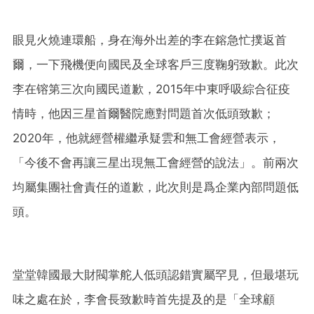
眼見火燒連環船，身在海外出差的李在鎔急忙撲返首
爾，一下飛機便向國民及全球客戶三度鞠躬致歉。此次
李在镕第三次向國民道歉，2015年中東呼吸綜合征疫
情時，他因三星首爾醫院應對問題首次低頭致歉；
2020年，他就經營權繼承疑雲和無工會經營表示，
「今後不會再讓三星出現無工會經營的說法」。前兩次
均屬集團社會責任的道歉，此次則是爲企業內部問題低
頭。
堂堂韓國最大財閥掌舵人低頭認錯實屬罕見，但最堪玩
味之處在於，李會長致歉時首先提及的是「全球顧