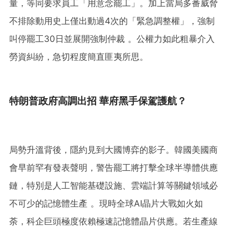
量，等同要求員工「用意念罷工」。加上當局多番威脅
不排除動用史上僅出動過4次的「緊急調整權」，強制
叫停罷工30日並展開強制仲裁 。公權力如此粗暴介入
勞資糾紛，急切程度簡直匪夷所思。
特朗普政府高調出招 華府黑手保駕護航？
局勢升溫背後，隱約見到大國博弈的影子。韓國美國商
會早前罕有發表聲明，警告罷工將打擊全球半導體供應
鏈，特別是人工智能基礎設施、雲端計算等關鍵領域必
不可少的記憶體生產 。現時全球AI晶片大戰如火如
荼，科企巨頭極度依賴極速記憶體晶片供應。若生產線