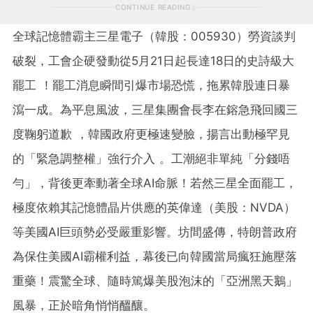
CONTINUE READING
全球記憶體霸主三星電子（韓股：005930）勞資談判
破裂，工會企硬發動
從5月21日起
長達18日的史詩級大
罷工 ！罷工消息瞬間引爆市場恐慌，拖累韓股連日暴
瀉一成。為平息風波，三星集團會長李在鎔急飛回國三
度鞠躬道歉 ，韓國政府更極速變臉，揚言出動極罕見
的「緊急調整權」強行介入 。工潮絕非單純「分錢唔
勻」，背後更牽動著全球AI命脈！若然三星全面罷工，
極度依賴其記憶體晶片供應的英偉達（美股：NVDA）
等美國AI巨頭勢必受嚴重影響。坊間盛傳，特朗普政府
為保住美國AI霸權利益，幕後已向韓國當局瘋狂施壓落
重藥！震驚全球、隨時篤爆美股泡沫的「亞洲黑天鵝」
風暴，正於暗角悄悄醞釀。