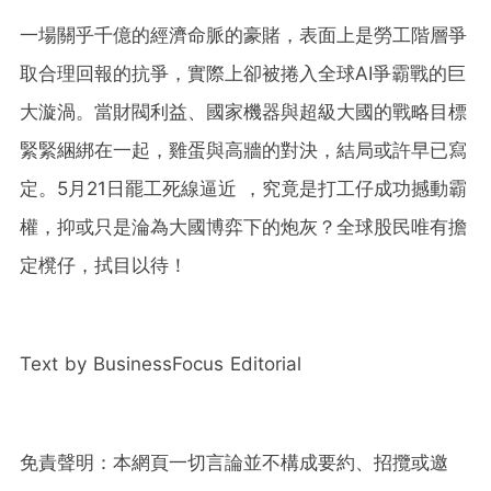
一場關乎千億的經濟命脈的豪賭，表面上是勞工階層爭
取合理回報的抗爭，實際上卻被捲入全球AI爭霸戰的巨
大漩渦。當財閥利益、國家機器與超級大國的戰略目標
緊緊綑綁在一起，雞蛋與高牆的對決，結局或許早已寫
定。5月21日罷工死線逼近 ，究竟是打工仔成功撼動霸
權，抑或只是淪為大國博弈下的炮灰？全球股民唯有擔
定櫈仔，拭目以待！
Text by BusinessFocus Editorial
免責聲明：本網頁一切言論並不構成要約、招攬或邀