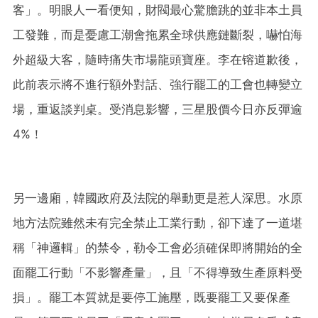
客」。明眼人一看便知，財閥最心驚膽跳的並非本土員
工發難，而是憂慮工潮會拖累全球供應鏈斷裂，嚇怕海
外超級大客，隨時痛失市場龍頭寶座。李在镕道歉後，
此前表示將不進行額外對話、強行罷工的工會也轉變立
場，重返談判桌。受消息影響，三星股價今日亦反彈逾
4%！
另一邊廂，韓國政府及法院的舉動更是惹人深思。水原
地方法院雖然未有完全禁止工業行動，卻下達了一道堪
稱「神邏輯」的禁令，勒令工會必須確保即將開始的全
面罷工行動「不影響產量」，且「不得導致生產原料受
損」。罷工本質就是要停工施壓，既要罷工又要保產