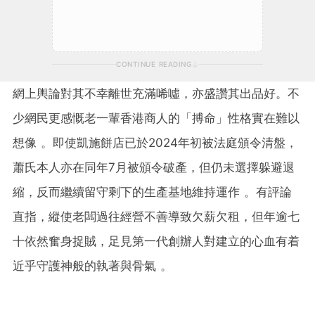
CONTINUE READING
網上輿論對其不幸離世充滿唏噓，亦盛讚其出品好。不
少網民更感慨老一輩香港商人的「搏命」性格實在難以
想像 。即使凱施餅店已於2024年初被法庭頒令清盤，
蕭氏本人亦在同年7月被頒令破產，但仍未選擇躲避退
縮，反而繼續留守剩下的生產基地維持運作 。有評論
直指，縱使老闆過往經營不善導致欠薪欠租，但年逾七
十依然奮身捉賊，足見第一代創辦人對建立的心血有着
近乎守護神般的執著與骨氣 。