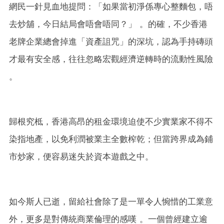
網民一針見血地提問：「如果當初淨係專心整麵包，唔
去炒舖，今日結局會唔會唔同？」 。的確，不少香港
老牌企業總會掉進「資產詛咒」的深坑，認為手持磚頭
才最有安全感，往往忽略宏觀經濟逆轉時的流動性風險
。
歸根究柢，香港高昂的租金環境迫使不少實業家不得不
染指地產，以免利潤被業主全數榨乾；但當跨界成為鋪
市炒家，便容易迷失於資本遊戲之中。
如今斯人已逝，留給社會除了是一單令人惋惜的工業意
外，更多是對傳統商業倫理的感嘆 。一個曾經建立逾