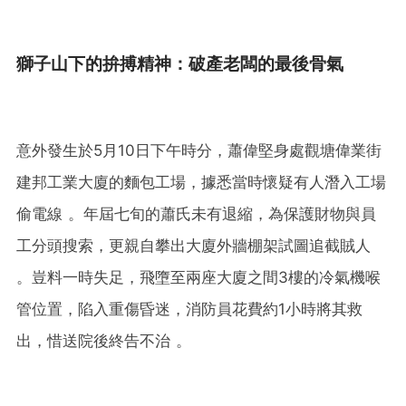
獅子山下的拚搏精神：破產老闆的最後骨氣
意外發生於5月10日下午時分，蕭偉堅身處觀塘偉業街
建邦工業大廈的麵包工場，據悉當時懷疑有人潛入工場
偷電線 。年屆七旬的蕭氏未有退縮，為保護財物與員
工分頭搜索，更親自攀出大廈外牆棚架試圖追截賊人
。豈料一時失足，飛墮至兩座大廈之間3樓的冷氣機喉
管位置，陷入重傷昏迷，消防員花費約1小時將其救
出，惜送院後終告不治 。