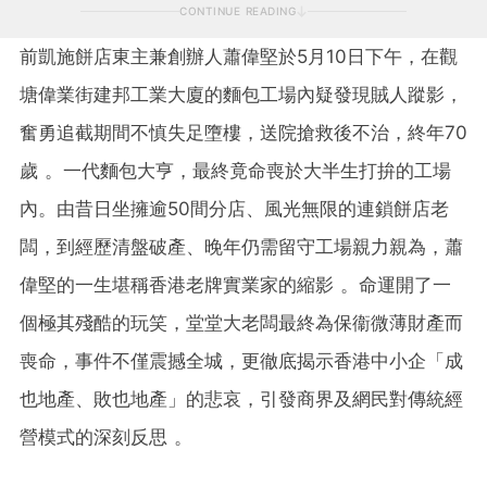
CONTINUE READING
前凱施餅店東主兼創辦人蕭偉堅於5月10日下午，在觀
塘偉業街建邦工業大廈的麵包工場內疑發現賊人蹤影，
奮勇追截期間不慎失足墮樓，送院搶救後不治，終年70
歲 。一代麵包大亨，最終竟命喪於大半生打拚的工場
內。由昔日坐擁逾50間分店、風光無限的連鎖餅店老
闆，到經歷清盤破產、晚年仍需留守工場親力親為，蕭
偉堅的一生堪稱香港老牌實業家的縮影 。命運開了一
個極其殘酷的玩笑，堂堂大老闆最終為保衞微薄財產而
喪命，事件不僅震撼全城，更徹底揭示香港中小企「成
也地產、敗也地產」的悲哀，引發商界及網民對傳統經
營模式的深刻反思 。