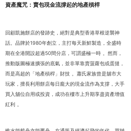
資產魔咒：賣包現金流撐起的地產槓桿
回顧凱施餅店的發跡史，絕對是典型香港草根逆襲神
話。品牌於1980年創立，主打每天新鮮製造，全盛時
期在全港開設超過50間分店，可謂盛極一時 。然而，
推動版圖極速擴張的底氣，並非單靠賣菠蘿包或蛋撻，
而是高超的「地產槓桿」財技 。蕭氏家族曾是舖市大
玩家，擅長利用餅店每日龐大的現金流作為支撐，大手
買入舖位自用或投資，成功在樓市上升期享盡資產增值
紅利 。
惟水能載舟亦能覆舟，在通脹及經濟起飛的年代，買舖