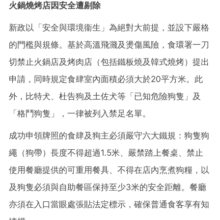
火鍋燒烤店因安全遭剔除
新政以「安全與環境衞生」為絕對大前提，並設下嚴格
的門檻與規條。基於高溫飛濺及燙傷風險，食環署一刀
切禁止火鍋店及烤肉店（包括鐵板燒及韓式燒烤）提出
申請，同時規定食肆室內面積必須大於20平方米。此
外，比特犬、杜告狗及土佐犬等「已知危險狗隻」及
「格鬥狗隻」，一律被列入禁足名單。
成功申領牌照的食肆及狗主必須嚴守六大鐵規：狗隻狗
繩（狗帶）長度不得超過1.5米、嚴禁踏上餐桌、禁止
使用餐廳提供的可重用餐具、不得在店內烹煮狗糧，以
及狗隻必須與自助餐區保持至少3米的安全距離。餐廳
亦須在入口當眼處張貼法定標示，確保普通食客享有知