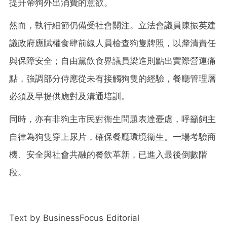
提升帶狗外出消費的意欲。
然而，執行細節仍備受社會關注。立法會議員陳振英建
議政府應賦權食肆前線人員檢查狗隻牌照，以釐清責任
與保障安全；自由黨飲食界議員梁進則點出實際營運痛
點，強調部分侍應從未有接觸狗隻的經驗，餐廳管理層
必須及早提供應對及溝通培訓。
同時，亦有非狗主市民對衞生問題表達憂慮，呼籲飼主
自律為狗隻穿上尿片，確保餐廳環境衞生。一場考驗商
機、安全與社會共融的餐飲革新，已進入最後倒數階
段。
Text by BusinessFocus Editorial