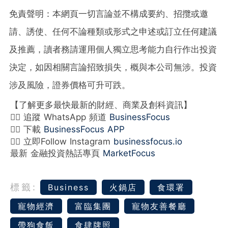
免責聲明：本網頁一切言論並不構成要約、招攬或邀
請、誘使、任何不論種類或形式之申述或訂立任何建議
及推薦，讀者務請運用個人獨立思考能力自行作出投資
決定，如因相關言論招致損失，概與本公司無涉。投資
涉及風險，證券價格可升可跌。
【了解更多最快最新的財經、商業及創科資訊】
👉🏻 追蹤 WhatsApp 頻道
BusinessFocus
👉🏻 下載
BusinessFocus APP
👉🏻 立即Follow Instagram
businessfocus.io
最新 金融投資熱話專頁
MarketFocus
標籤:
Business
火鍋店
食環署
寵物經濟
富臨集團
寵物友善餐廳
帶狗食飯
食肆牌照