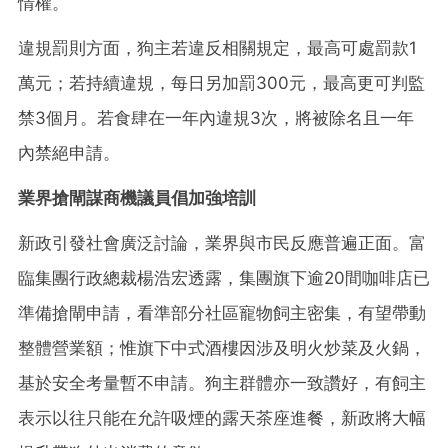
情權。
違規罰則方面，狗主若違反相關規定，最高可處罰款1
萬元；若持續違規，每日另加罰300元，最高更可判監
禁3個月。若食肆在一年內違規3次，將被除名且一年
內禁絕申請。
業界搶閘謀商機議員倡加強培訓
新政引發社會廣泛討論，業界與市民反應普遍正面。富
臨集團行政總裁楊浩宏透露，集團旗下逾20間咖啡店已
準備搶閘申請，看準部分社區寵物飼主密集，有望帶動
整體營業額；惟旗下中式酒樓因涉及明火炒菜及火鍋，
基於安全考量暫不申請。狗主群體亦一致讚好，有飼主
表示以往只能在允許吸煙的露天茶座進餐，新政將大幅