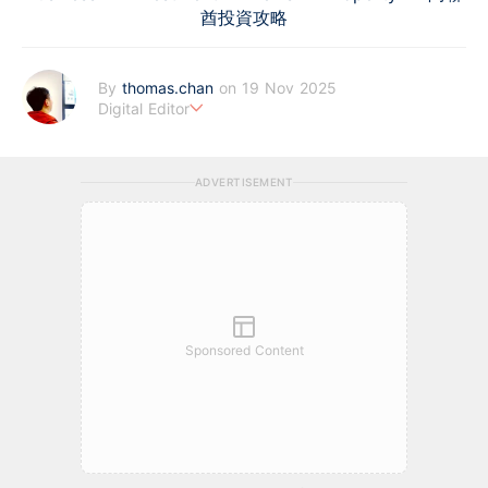
酋投資攻略
By
thomas.chan
on 19 Nov 2025
Digital Editor
熱愛新聞工作，充滿好奇心。從投資分析、慳家攻略到AI應用都有
濃厚興趣。期望藉著多年以來的工作經驗，為BF這嶄新的財經新
ADVERTISEMENT
聞頻道上出一分力。
Sponsored Content