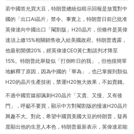
若中國答允買大豆，特朗普總統似暗示回報是放寬對中
國的「出口AI晶片」禁令。事實上，特朗普日前已批准
英偉達向中國出口「閹割版」H20晶片，但條件是英偉
達須上繳15%相關銷售收入給美國政府。特朗普透露，
他最初開價20%，經英偉達CEO黃仁勳談判才降至
15%。特朗普此舉疑似「打倒昨日的我」，但他很簡單
地解釋了原因，因為中國的「華為」，也已掌握到類似
H20的晶片生產技術，禁運H20無大效果，不如賣錢。
不過中國官媒卻諷刺H20晶片「又貴、又慢、又有後
門」，呼籲不要買，顯示中方對閹割版的慢速H20晶片
興趣不大。對此，希望中國買美國大豆的特朗普，疑再
度顯出他的生意人本色，特朗普最新表示，英偉達若能