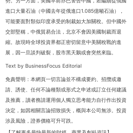
勢。另一方面，美國早前亦已警告中國，若繼續從俄國
進口大量石油（中國去年從俄進口1.085億噸石油），
可能要面對類似印度承受的制裁如大加關稅。但中國外
交部堅稱，中俄貿易合法，北京不會因美國制裁而退
縮。故現時全球投資界都正密切留意中美關稅戰的進
展，因一旦談判破裂，股市黑天鵝或會突然來臨。
Text by BusinessFocus Editorial
免責聲明：本網頁一切言論並不構成要約、招攬或邀
請、誘使、任何不論種類或形式之申述或訂立任何建議
及推薦，讀者務請運用個人獨立思考能力自行作出投資
決定，如因相關言論招致損失，概與本公司無涉。投資
涉及風險，證券價格可升可跌。
【了解更多最快最新的財經、商業及創科資訊】