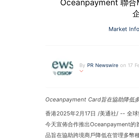
Oceanpayment 
Market Inf
By
PR Newswire
on 17 F
PR Newswire (www.prnasi
rovider of media monitor
marketers, corporate com
Oceanpayment
Card
旨在協助降低
verage to engage key au
stribution industry sinc
香港
2025年2月17日
/美通社/ -- 全球
tions to produce, distri
t across traditional, dig
今天宣佈合作推出Oceanpayment
d's largest multi-channel
comprehensive workflow 
品旨在協助跨境商戶降低在管理多幣