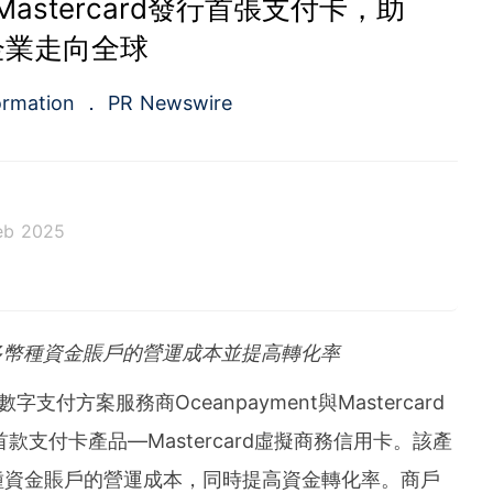
聯合Mastercard發行首張支付卡，助
企業走向全球
ormation
PR Newswire
eb 2025
a.com), a Cision company, is the premier global p
ing platforms and news distribution services that
municators and investor relations professionals le
多幣種資金賬戶的營運成本並提高轉化率
diences. Having pioneered the commercial news di
e 1954, PR Newswire today provides end-to-end solu
數字支付方案服務商Oceanpayment與Mastercard
bute, target and measure text and multimedia conten
ital, mobile and social channels. Combining the worl
的首款支付卡產品—Mastercard虛擬商務信用卡。該產
 content distribution and optimization network with
tools and platforms, PR Newswire powers the stor
種資金賬戶的營運成本，同時提高資金轉化率。商戶