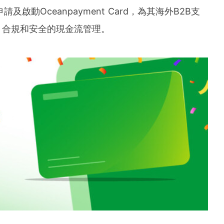
und the world. PR Newswire serves tens of thousan
請及啟動Oceanpayment Card，為其海外B2B支
s in the Americas, Europe, Middle East, Africa and
、合規和安全的現金流管理。