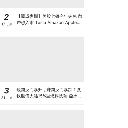
2
【龔成專欄】美股七雄今年失色 散
戶想入市 Tesla Amazon Apple誰
17 Jul
最好？
3
燒錢反而暴升，賺錢反而暴跌？微
軟股價大漲15%重燃科技熱 亞馬遜
31 Jul
現金流轉負股價升逾1成 蘋果賺大
錢卻大跌8% 華爾街AI估值邏輯徹
底變了