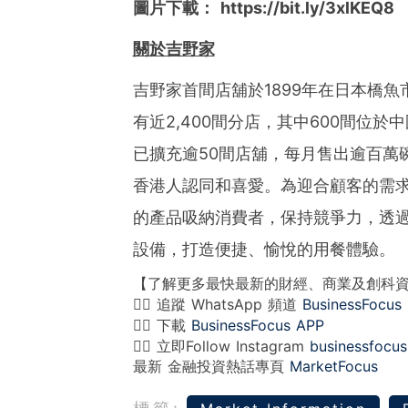
圖片下載：
https://bit.ly/3xlKEQ8
關於吉野家
吉野家首間店舖於1899年在日本橋
有近2,400間分店，其中600間位於
已擴充逾50間店舖，每月售出逾百萬
香港人認同和喜愛。為迎合顧客的需
的產品吸納消費者，保持競爭力，透過
設備，打造便捷、愉悅的用餐體驗。
【了解更多最快最新的財經、商業及創科
👉🏻 追蹤 WhatsApp 頻道
BusinessFocus
👉🏻 下載
BusinessFocus APP
👉🏻 立即Follow Instagram
businessfocus
最新 金融投資熱話專頁
MarketFocus