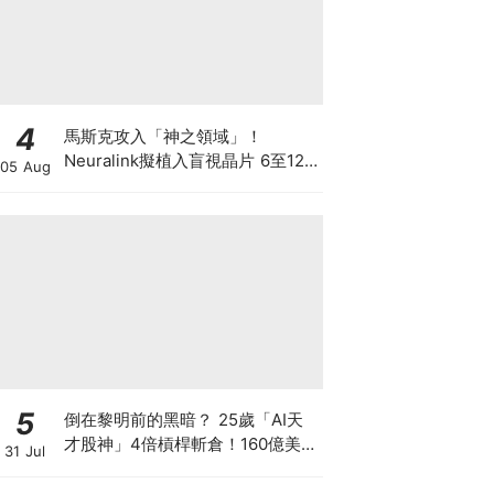
4
馬斯克攻入「神之領域」！
Neuralink擬植入盲視晶片 6至12
05 Aug
個月內展開首批人體植入 先天全盲
者有望重見世界
5
倒在黎明前的黑暗？ 25歲「AI天
才股神」4倍槓桿斬倉！160億美元
31 Jul
持倉折價出讓 全球晶片股大奇蹟日
SK海力士韓股漲近3成！