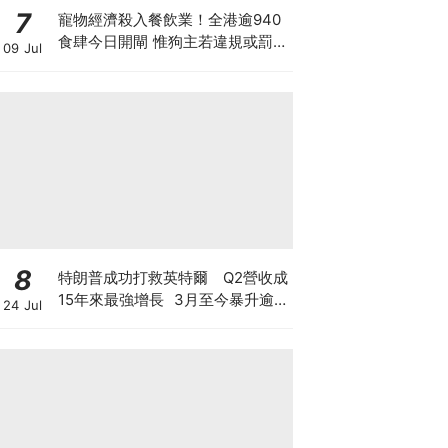
7
寵物經濟殺入餐飲業！全港逾940
食肆今日開閘 惟狗主若違規或罰款
09 Jul
坐監 人寵共融隱藏陷阱？ 上海有
商場後悔並拒絕再讓寵物入食肆？
8
特朗普成功打救英特爾 Q2營收成
15年來最強增長 3月至今暴升逾2
24 Jul
倍 揭英特爾翻身原因 現價還值博
嗎？