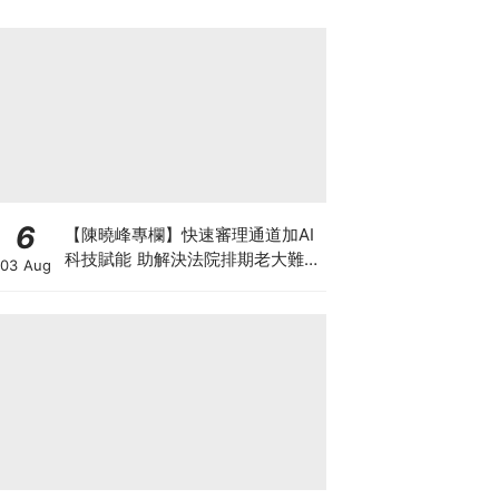
6
【陳曉峰專欄】快速審理通道加AI
科技賦能 助解決法院排期老大難問
03 Aug
題 善用暫委法官制度 壯大司法人
才梯隊