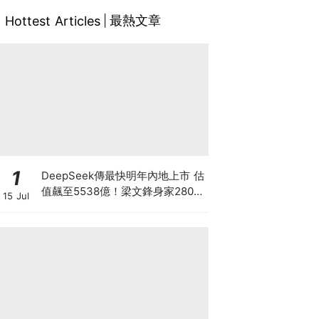
最熱文章
Hottest Articles
1
DeepSeek傳最快明年內地上市 估
值飆至5538億！梁文鋒身家2800
15 Jul
億成全球AI首富 超越OpenAI與
Anthropic創辦人 從量化天才到AI
模型的神秘王者