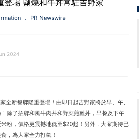
重登場 鹽燒和牛丼常駐吉野家
ormation
PR Newswire
un 2024
a.com), a Cision company, is the premier global p
ing platforms and news distribution services that
municators and investor relations professionals le
diences. Having pioneered the commercial news di
e 1954, PR Newswire today provides end-to-end solu
 吉野家全新餐牌隆重登場！由即日起吉野家將於早、午、
bute, target and measure text and multimedia conten
ital, mobile and social channels. Combining the worl
驗！除了招牌和風牛肉丼和野菜煎雞丼，早餐及下午
 content distribution and optimization network with
tools and platforms, PR Newswire powers the stor
米粉，價格更震撼地低至$20起！另外，大家期待已
und the world. PR Newswire serves tens of thousan
美食，為大家全力打氣！
s in the Americas, Europe, Middle East, Africa and