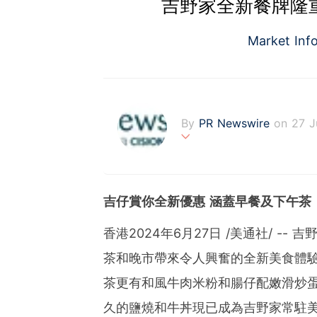
吉野家全新餐牌隆
Market Inf
By
PR Newswire
on 27 J
PR Newswire (www.prnasi
rovider of media monitor
marketers, corporate com
吉仔賞你全新優惠
涵蓋早餐及下午茶
verage to engage key au
stribution industry sinc
香港
2024年6月27日
/美通社/ --
tions to produce, distri
t across traditional, dig
茶和晚市帶來令人興奮的全新美食體
d's largest multi-channel
comprehensive workflow 
茶更有和風牛肉米粉和腸仔配嫩滑炒蛋
ies of organizations aro
久的鹽燒和牛丼現已成為吉野家常駐
ds of clients from office