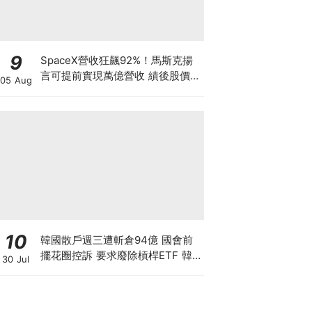
9
SpaceX營收狂飆92%！馬斯克揚
言可提前實現萬億營收 績後股價卻
05 Aug
暴跌8% 散戶應否跟「木頭姐」抄
底？
10
韓國散戶週三遭斬倉94億 國會前
擺花圈控訴 要求廢除槓桿ETF 韓
30 Jul
國政府拒救市 保護散戶只是口號？
香港下週一起改用靈活槓桿