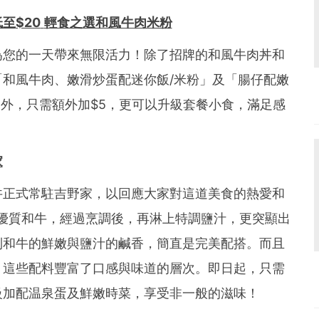
低至
$20
輕食之選和風牛肉米粉
為您的一天帶來無限活力！除了招牌的和風牛肉丼和
和風牛肉、嫩滑炒蛋配迷你飯/米粉」及「腸仔配嫩
另外，只需額外加$5，更可以升級套餐小食，滿足感
家
丼正式常駐吉野家，以回應大家對這道美食的熱愛和
9優質和牛，經過烹調後，再淋上特調鹽汁，更突顯出
到和牛的鮮嫩與鹽汁的鹹香，簡直是完美配搭。而且
，這些配料豐富了口感與味道的層次。即日起，只需
級加配温泉蛋及鮮嫩時菜，享受非一般的滋味！