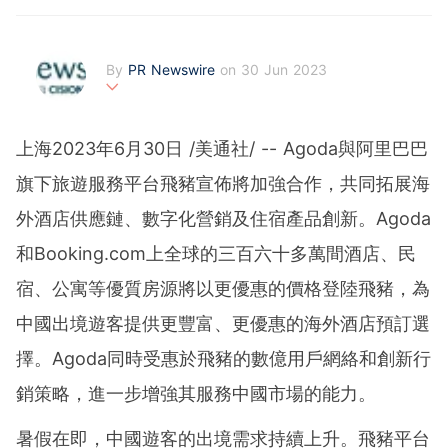
By
PR Newswire
on 30 Jun 2023
PR Newswire (www.prnasia.com), a Cision company, is t
he premier global provider of media monitoring platform
上海
2023年6月30日
/美通社/ -- Agoda與阿里巴巴
s and news distribution services that marketers, corpora
te communicators and investor relations professionals le
旗下旅遊服務平台飛豬宣佈將加強合作，共同拓展海
verage to engage key audiences. Having pioneered the
commercial news distribution industry since 1954, PR N
外酒店供應鏈、數字化營銷及住宿產品創新。Agoda
ewswire today provides end-to-end solutions to produc
e, distribute, target and measure text and multimedia co
和Booking.com上全球的三百六十多萬間酒店、民
ntent across traditional, digital, mobile and social chann
els. Combining the world's largest multi-channel content
宿、公寓等優質房源將以更優惠的價格登陸飛豬，為
distribution and optimization network with comprehensiv
e workflow tools and platforms, PR Newswire powers th
中國出境遊客提供更豐富、更優惠的海外酒店預訂選
e stories of organizations around the world. PR Newswir
e serves tens of thousands of clients from offices in the
擇。Agoda同時受惠於飛豬的數億用戶網絡和創新行
Americas, Europe, Middle East, Africa and Asia-Pacific r
egions.
銷策略，進一步增強其服務中國市場的能力。
暑假在即，中國遊客的出境需求持續上升。飛豬平台