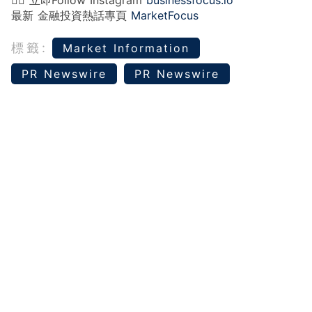
👉🏻 立即Follow Instagram
businessfocus.io
最新 金融投資熱話專頁
MarketFocus
標籤:
Market Information
PR Newswire
PR Newswire