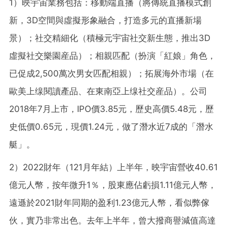
1）映宇宙業務包括：移動端直播（將傳統直播模式創
新，3D空間與虛擬形象融合，打造多元的直播新場
景）；社交精細化（積極元宇宙社交新生態，推出3D
虛擬社交樂園産品）；相親匹配（扮演「紅娘」角色，
已促成2,500萬次男女匹配相親）；拓展海外市場（在
歐美上缐閱讀產品、在東南亞上缐社交産品）。公司
2018年7月上市，IPO價3.85元，歷史高價5.48元，歷
史低價0.65元，現價1.24元，做了潛水近7成的「潛水
艇」。
2）2022財年（121月年結）上半年，映宇宙營收40.61
億元人幣，按年微升1％，股東應佔虧損1.11億元人幣，
遠遜於2021財年同期的盈利1.23億元人幣，看似弊傢
伙，實乃非常出色。去年上半年，曾大撥商譽減值高達