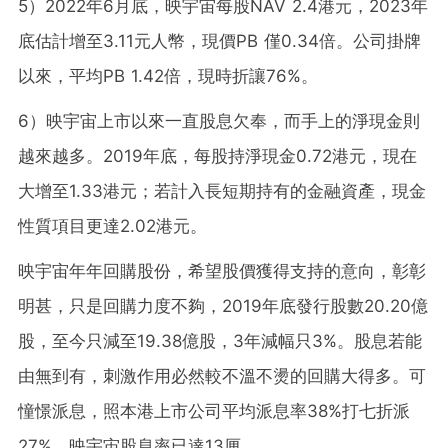
5）2022年6月底，映宇宙每股NAV 2.4港元，2023年
底估計增至3.11元人幣，現價PB 僅0.34倍。公司掛牌
以來，平均PB 1.42倍，現時折讓76%。
6）映宇宙上市以來一直股息欠奉，而手上的淨現金則
越來越多。2019年底，每股持淨現金0.72港元，現在
大增至1.33港元；若計入長短期持有的金融資產，現金
性質項目更達2.02港元。
映宇宙年年回購股份，希望股價獲得支持的意向，彰彰
明甚，只是回購力度不夠，2019年底發行股數20.20億
股，至今只減至19.38億股，3年減幅只3%。股息若能
由無到有，刺激作用必然較不溫不燙的回購大得多。可
憧憬派息，照本港上市公司平均派息率38%打七折派
27%，映宇宙股息率已達13厘。