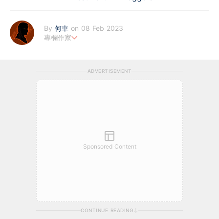
By
何車
on 08 Feb 2023
專欄作家
1996年至2007年在《蘋果日報》撰寫「上車落車」、2007年至2
012年在《經濟日報》撰寫「上車落車」、2007年至2012年在NO
ADVERTISEMENT
W電視財經台以Win師傅筆名撰寫「每日一股」、2011年至2021年
在《蘋果日報》撰寫「何車500」。
Sponsored Content
CONTINUE READING