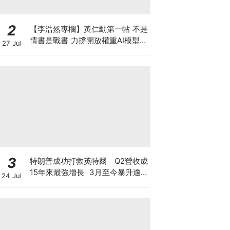
2
【李浩然專欄】黃仁勳第一帖 不是
情書是戰書 力撐開放權重AI模型
27 Jul
背後有何秘密盤算
3
特朗普成功打救英特爾 Q2營收成
15年來最強增長 3月至今暴升逾2
24 Jul
倍 揭英特爾翻身原因 現價還值博
嗎？