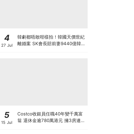
4
韓劇都唔敢咁樣拍！韓國天價世紀
離婚案 SK會長賠前妻9440億韓
27 Jul
元 崔泰源兩度入獄兼靠AI暴富 財
閥婚變會否影響SK海力士？
5
Costco收銀員任職40年變千萬富
翁 退休金逾780萬港元 擁3房連泳
15 Jul
池大屋 背後暗藏4大秘密