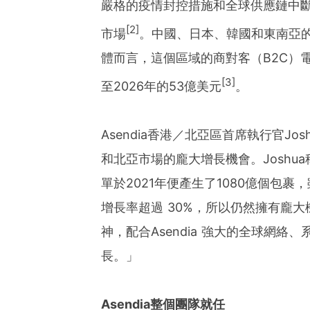
嚴格的疫情封控措施和全球供應鏈中
[2]
市場
。中國、日本、韓國和東南亞
體而言，這個區域的商對客（B2C）電
[3]
至2026年的53億美元
。
Asendia香港／北亞區首席執行官Jos
和北亞市場的龐大增長機會。Josh
單於2021年便產生了1080億個包
增長率超過 30%，所以仍然擁有龐
神，配合Asendia 強大的全球網
長。」
Asendia
整個團隊就任