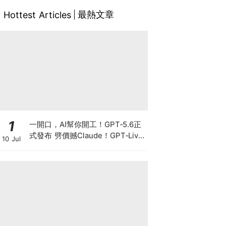
最熱文章
Hottest Articles
1
一開口，AI幫你開工！GPT‑5.6正
式發布 劈價撼Claude！GPT‑Live
10 Jul
爆紅 OpenAI真正想搶的不是聊
天，而是你的工作控制權