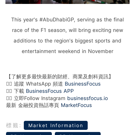
This year's #AbuDhabiGP, serving as the final
race of the F1 season, will bring exciting new
additions to the region's biggest sports and
entertainment weekend in November
【了解更多最快最新的財經、商業及創科資訊】
👉🏻 追蹤 WhatsApp 頻道
BusinessFocus
👉🏻 下載
BusinessFocus APP
👉🏻 立即Follow Instagram
businessfocus.io
最新 金融投資熱話專頁
MarketFocus
標籤:
Market Information