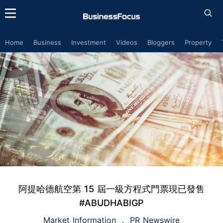
Home
Business
Investment
Videos
Bloggers
Property
阿提哈德航空第 15 屆一級方程式門票現已發售
#ABUDHABIGP
Market Information
PR Newswire