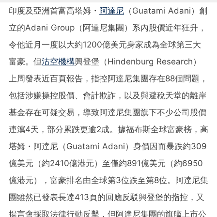
印度及亞洲首富高塔姆・
阿達尼
（Guatami Adani）創
立的Adani Group（阿達尼集團）系內股價近年狂升，
令他近月一度以大約1200億美元身家成為全球第三大
富豪。但
沽空機構
興登堡（Hindenburg Research）
上周發表近百頁報告，指控阿達尼集團存在88個問題，
包括涉嫌操控股價、會計欺詐，以及與避稅天堂的離岸
基金存在可疑交易，導致阿達尼集團旗下不少公司股價
連瀉4天，部分累跌更逾2成。據福布斯全球富豪榜，高
塔姆・阿達尼（Guatami Adani）身價因而暴跌約309
億美元（約2410億港元）至僅約891億美元（約6950
億港元），富豪排名由全球第3位跌至第8位。阿達尼集
團雖然已發表長達413頁的回應反駁興登堡的指控，又
揚言會採取法律行動反擊，但阿達尼集團的旗艦上市公