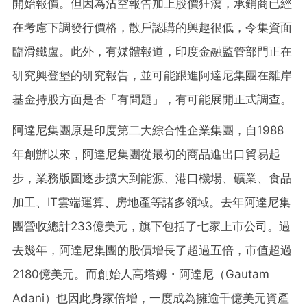
開始報價。但因為沽空報告加上股價狂瀉，承銷商已經
在考慮下調發行價格，散戶認購的興趣很低，令集資面
臨滑鐵盧。此外，有媒體報道，印度金融監管部門正在
研究興登堡的研究報告，並可能跟進阿達尼集團在離岸
基金持股方面是否「有問題」，有可能展開正式調查。
阿達尼集團原是印度第二大綜合性企業集團，自1988
年創辦以來，阿達尼集團從最初的商品進出口貿易起
步，業務版圖逐步擴大到能源、港口機場、礦業、食品
加工、IT雲端運算、房地產等諸多領域。去年阿達尼集
團營收總計233億美元，旗下包括了七家上市公司。過
去幾年，阿達尼集團的股價增長了超過五倍，市值超過
2180億美元。而創始人高塔姆・阿達尼（Gautam
Adani）也因此身家倍增，一度成為擁逾千億美元資產