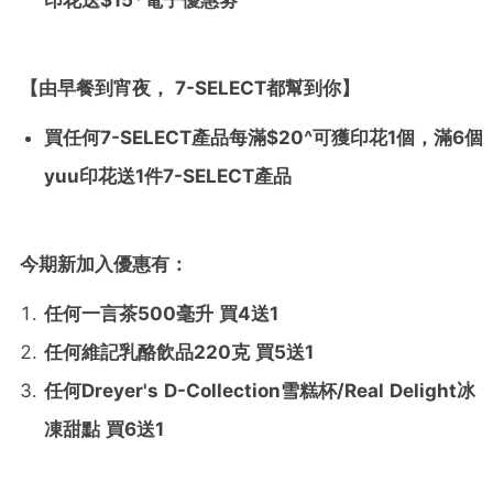
【由
早餐到宵夜，
7-SELECT
都幫到你
】
買任何
7-SELECT
產品每滿
$20^
可獲印花
1
個，滿
6
個
yuu
印花送
1
件
7-SELECT
產品
今期新加入優惠有：
任何一言茶
500毫升 買4送1
任何維記乳酪飲品
220克 買5送1
任何
Dreyer's D-Collection雪糕杯/Real Delight冰
凍甜點 買6送1