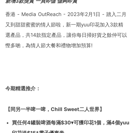
新增3款獎賞 一買即儲 儲夠即賞
香港 - Media OutReach - 2023年2月1日 - 踏入二月
又到甜甜蜜蜜的情人節啦，新一期yuu印花加入3款精
選產品，共14款指定產品，讓你每日掃好貨之餘仲可以
慳多啲，為情人節大餐和禮物增加預算!
今期精選推介：
【
同另一半啤一啤，
Chill Sweet
二人世界
】
買任何
4
罐裝啤酒每滿
$30
▾
可獲印花
1
個，滿
4
個
yuu
印花送
$15*
電子優惠劵