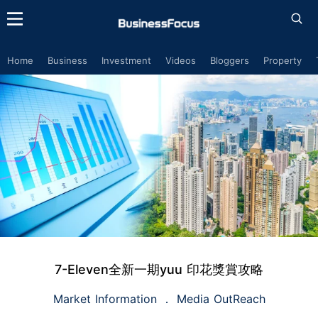
Home
Business
Investment
Videos
Bloggers
Property
7-Eleven全新一期yuu 印花獎賞攻略
Market Information
Media OutReach