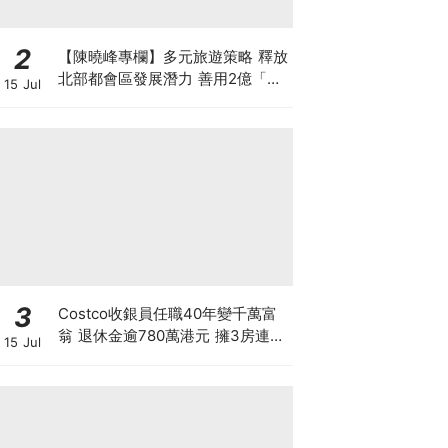
2
【陳曉峰專欄】多元旅遊策略 釋放
北部都會區發展潛力 善用2億「北
15 Jul
都城鄉共融基金」推動旅遊經濟
3
Costco收銀員任職40年變千萬富
翁 退休金逾780萬港元 擁3房連泳
15 Jul
池大屋 背後暗藏4大秘密