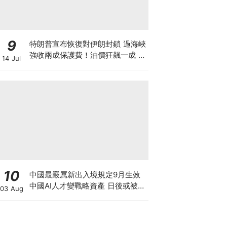
9
特朗普宣布恢復對伊朗封鎖 過海峽
強收兩成保護費！油價狂飆一成 金
14 Jul
價曾失守4000美元 晶片股大跌背
後竟藏加息陰謀？
10
中國最嚴厲新出入境規定9月生效
中國AI人才變戰略資產 日後或被嚴
03 Aug
限出國 新規未生效 Manus兩高層
已遭限制離境5個月