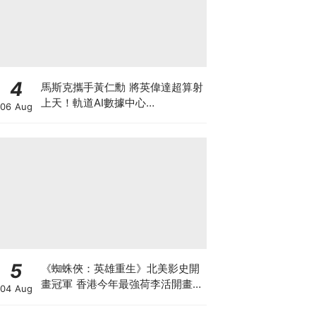
4
馬斯克攜手黃仁勳 將英偉達超算射
上天！軌道AI數據中心
06 Aug
「Starmind」大公開 到底係科技
突破定龐氏巨坑？
5
《蜘蛛俠：英雄重生》北美影史開
畫冠軍 香港今年最強荷李活開畫
04 Aug
有笑有淚反DEI Sony近年最佳 預
計全球票房23.5億美元 爭影史第