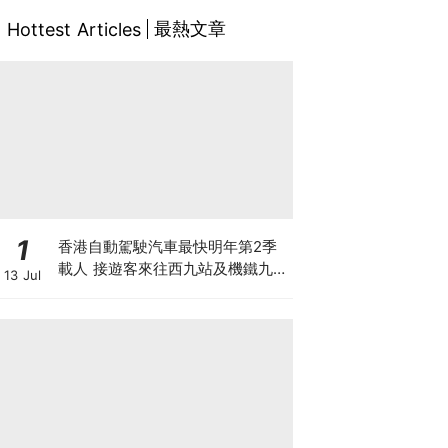
最熱文章
Hottest Articles
1
香港自動駕駛汽車最快明年第2季
載人 接遊客來往西九站及機鐵九龍
13 Jul
站 百度蘿蔔快跑奪合約 車上有後
備司機