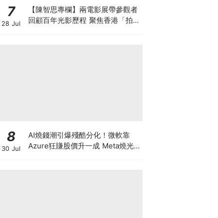
7
【陳智思專欄】兩電影展帶參觀者
回顧百年光影歷程 聚焦香港「拍住
28 Jul
上」精神及珍貴電影文物
8
AI燒錢潮引爆殘酷分化！微軟靠
Azure狂賺股價升一成 Meta燒光
30 Jul
現金流股價挫一成 蘋果成資本避風
港 市值破5萬億美金封王