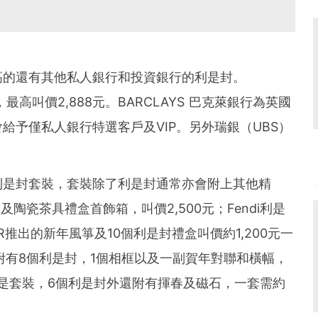
高的還有其他私人銀行和投資銀行的利是封。
，最高叫價2,888元。BARCLAYS 巴克萊銀行為英國
給予僅私人銀行特選客戶及VIP。另外瑞銀（UBS）
利是封套裝，套裝除了利是封通常亦會附上其他精
利是及陶瓷茶具禮盒首飾箱，叫價2,500元；Fendi利是
OR推出的新年風箏及10個利是封禮盒叫價約1,200元一
套裝，附有8個利是封，1個相框以及一副賀年對聯和橫幅，
i的利是套裝，6個利是封外還附有揮春及磁石，一套需約