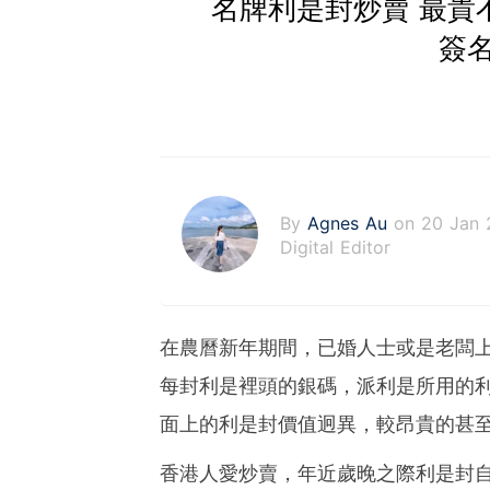
名牌利是封炒賣 最貴不是H
簽
By
Agnes Au
on 20 Jan
Digital Editor
在農曆新年期間，已婚人士或是老闆
每封利是裡頭的銀碼，派利是所用的
面上的利是封價值迥異，較昂貴的甚
香港人愛炒賣，年近歲晚之際利是封