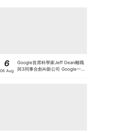
6
Google首席科學家Jeff Dean離職
與3同事合創AI新公司 Google一夜
06 Aug
蒸發1.4萬億 這開國功臣何許人
也？