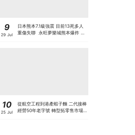
9
日本熊本7.1級強震 目前13死多人
重傷失聯 永旺夢樂城熊本爆炸 日
29 Jul
本製紙工廠煙囪倒塌 晶片巨頭停產
東京電視台淡定播購物節目
10
從航空工程到港產蝦子麵 二代接棒
經營50年老字號 轉型拓零售市場
25 Jul
將香港味道賣至英澳加