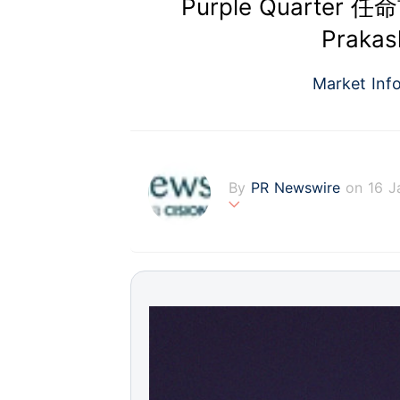
Purple Quarter
Prak
Market Inf
By
PR Newswire
on 16 J
PR Newswire (www.prnasi
rovider of media monitor
marketers, corporate com
verage to engage key au
stribution industry sinc
tions to produce, distri
t across traditional, dig
d's largest multi-channel
comprehensive workflow 