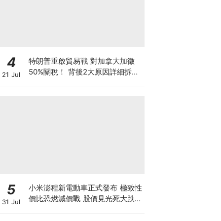
4
特朗普重啟貿易戰 對加拿大加徵
50%關稅！ 背後2大原因詳細拆解
21 Jul
投資者該如何部署？
5
小米澎程新電動車正式發布 極致性
價比恐燃減價戰 股價見光死大跌
31 Jul
7% 季績前夕投資者應如何部署？