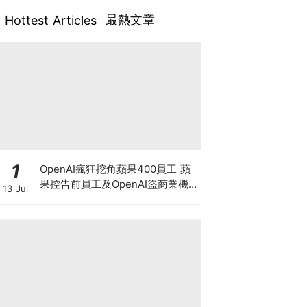
最熱文章
Hottest Articles
1
OpenAI瘋狂挖角蘋果400員工 蘋
果控告前員工及OpenAI盜商業機
13 Jul
密 馬斯克暗示奧特曼或遭刑事調
查?