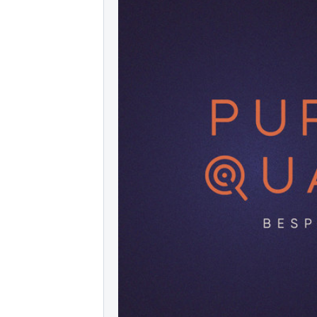
ies of organizations aro
ds of clients from office
Asia-Pacific regions.