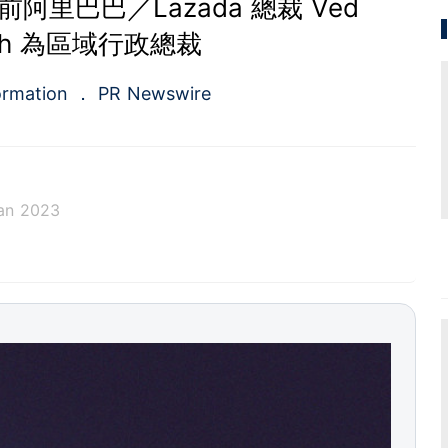
 任命前阿里巴巴／Lazada 總裁 Ved
ash 為區域行政總裁
ormation
PR Newswire
an 2023
a.com), a Cision company, is the premier global p
ing platforms and news distribution services that
municators and investor relations professionals le
diences. Having pioneered the commercial news di
e 1954, PR Newswire today provides end-to-end solu
bute, target and measure text and multimedia conten
ital, mobile and social channels. Combining the worl
 content distribution and optimization network with
tools and platforms, PR Newswire powers the stor