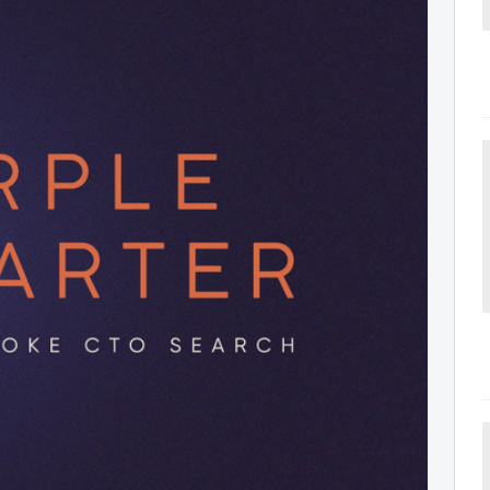
und the world. PR Newswire serves tens of thousan
s in the Americas, Europe, Middle East, Africa and