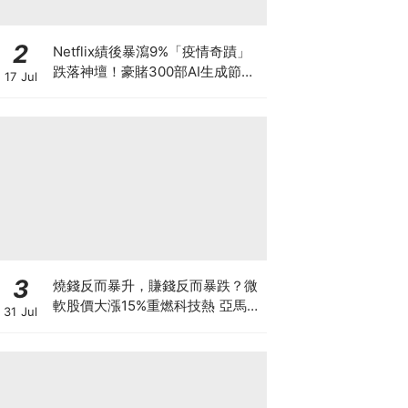
2
Netflix績後暴瀉9%「疫情奇蹟」
跌落神壇！豪賭300部AI生成節目
17 Jul
低成本內容能否拯救無路可退的
「蟹民」？
3
燒錢反而暴升，賺錢反而暴跌？微
軟股價大漲15%重燃科技熱 亞馬遜
31 Jul
現金流轉負股價升逾1成 蘋果賺大
錢卻大跌8% 華爾街AI估值邏輯徹
底變了