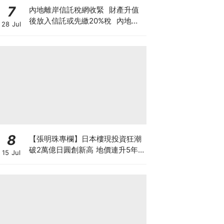
7
內地離岸信託稅網收緊 財產升值
後放入信託或先繳20%稅 內地富
28 Jul
豪及香港有何影響？
8
【張明珠專欄】日本樓現投資狂潮
破2萬億日圓創新高 地價連升5年
15 Jul
財團431億日圓狂掃心齋橋地標