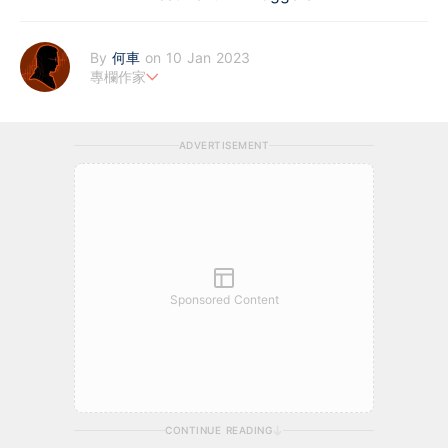
By
何車
on 10 Jan 2023
專欄作家
1996年至2007年在《蘋果日報》撰寫「上車落車」、2007年至2
012年在《經濟日報》撰寫「上車落車」、2007年至2012年在NO
ADVERTISEMENT
W電視財經台以Win師傅筆名撰寫「每日一股」、2011年至2021年
在《蘋果日報》撰寫「何車500」。
Sponsored Content
CONTINUE READING