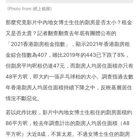
Photo from 網上截圖
那麼究竟影片中內地女博士生住的劏房是否太小？租金
又是否太貴？記者翻查翻查去年底有團體公布的
「2021香港劏房租金指數」，顯示2021年香港劏房租
金綜合指數為407，雖比2019年的443已下跌了8%，
但劏房平均呎租仍達47元，而劏房人均居住面積亦只有
48平方呎，即大約一張乒乓球枱的大小。調查指過去數
年香港劏房人均居住面積持續下降之中，反映基層居住
情況不斷惡化。
若以此作比較，影片中內地女博士生租住的劏房面積約
86平方呎，較去年調查計出的劏房人均居住面積（48
平方呎）大近8成，不算太差。不過女博士生住的劏房