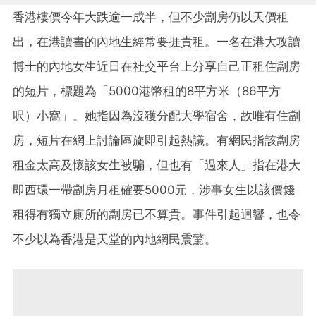
香港樓價今年大跌逾一成半，但不少劏房仍以天價租
出，在港讀書的內地生經常要捱貴租。一名在港大攻讀
博士的內地女生近日在社交平台上分享自己正租住劏房
的短片，標題為「5000港幣租的8平方米（86平方
呎）小窩」。她指因為沒獲分配大學宿舍，故唯有住劏
房，短片在網上討論區旋即引起熱議。有網民指該劏房
租金太高及懷該女生被騙，但也有「過來人」指在港大
即西環一帶劏房月租確要5000元，涉事女生以該價錢
租得有獨立廁所的劏房已不算貴。事件引起迴響，也令
不少以為香港是天堂的內地網民震驚。