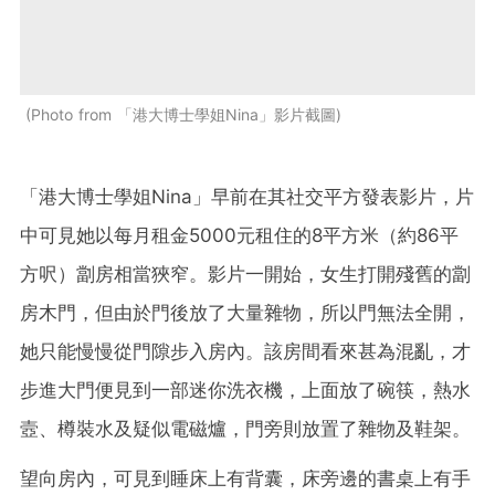
Photo from 「港大博士學姐Nina」影片截圖
「港大博士學姐Nina」早前在其社交平方發表影片，片
中可見她以每月租金5000元租住的8平方米（約86平
方呎）劏房相當狹窄。影片一開始，女生打開殘舊的劏
房木門，但由於門後放了大量雜物，所以門無法全開，
她只能慢慢從門隙步入房內。該房間看來甚為混亂，才
步進大門便見到一部迷你洗衣機，上面放了碗筷，熱水
壼、樽裝水及疑似電磁爐，門旁則放置了雜物及鞋架。
望向房內，可見到睡床上有背囊，床旁邊的書桌上有手