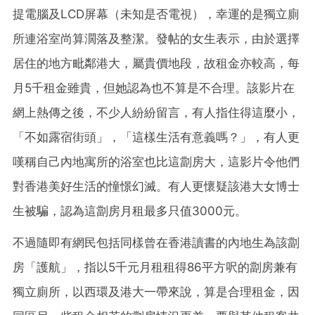
提電腦及LCD屏幕（未知是否電視），幸運的是獨立廁
所連浴室尚算濶落及整潔。發帖的女生表示，由於選擇
居住的地方毗鄰港大，屬貴價地段，故租金亦較高，每
月5千租金雖貴，但她認為也不算是不合理。該影片在
網上熱傳之後，不少人紛紛留言，有人指住得這麼小，
「不如露宿街頭」，「這樣生活有意義嗎？」，有人更
嘆稱自己內地寓所的浴室也比這劏房大，這影片令他們
對香港美好生活的憧憬幻滅。有人更懷疑該港大女博士
生被騙，認為這劏房月租最多只值3000元。
不過隨即有網民包括同樣曾在香港讀書的內地生為該劏
房「護航」，指以5千元月租租得86平方呎的劏房兼有
獨立廁所，以西環及港大一帶來說，算是合理租金，因