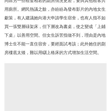
同區另一些租金相若的劏房情況更差，要與其他租客共
用廁所。網民熱議之餘，亦紛紛為發布影片的內地女生
獻策，有人建議她向港大申請學生宿舍，也有人指不如
買一張雙層碌架床，但下層改為書桌，使之變成「上鋪
下桌」以善用空間。但女生訴苦指做不到，理由是內地
博士生不能一直住宿舍，要經面試考該；此外她住的劏
房樓底太矮，難以用瞓上格床的方式增加生活空間。