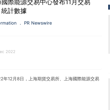
國際能源交易中心發布11月交易
統計數據
ormation
PR Newswire
Dec 2022
a.com), a Cision company, is the premier global p
ing platforms and news distribution services that
municators and investor relations professionals le
 2022年12月8日，上海期貨交易所、上海國際能源交易
diences. Having pioneered the commercial news di
e 1954, PR Newswire today provides end-to-end solu
bute, target and measure text and multimedia conten
ital, mobile and social channels. Combining the worl
 content distribution and optimization network with
tools and platforms, PR Newswire powers the stor