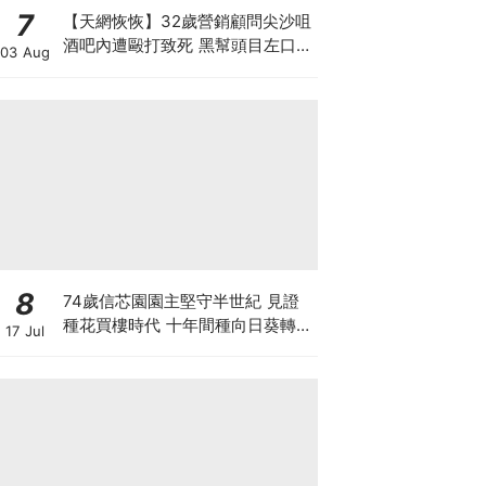
7
【天網恢恢】32歲營銷顧問尖沙咀
酒吧內遭毆打致死 黑幫頭目左口落
03 Aug
網 謀殺案累計12人落網 800警員
犁庭掃穴斷黑幫財路
8
74歲信芯園園主堅守半世紀 見證
種花買樓時代 十年間種向日葵轉型
17 Jul
打卡農場自救