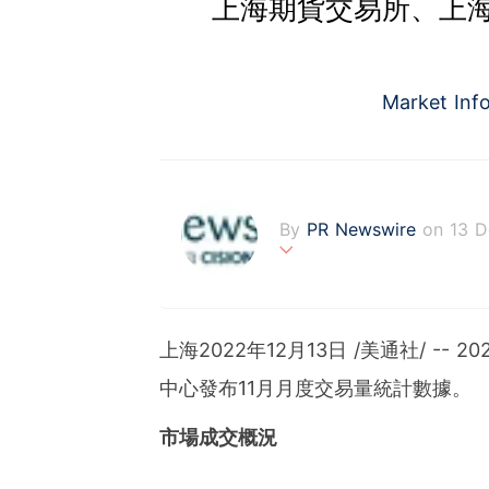
上海期貨交易所、上海
Market Inf
By
PR Newswire
on 13 
PR Newswire (www.prnasi
rovider of media monitor
marketers, corporate com
上海
2022年12月13日
/美通社/ --
verage to engage key au
stribution industry sinc
中心發布11月月度交易量統計數據。
tions to produce, distri
t across traditional, dig
市場成交概況
d's largest multi-channel
comprehensive workflow 