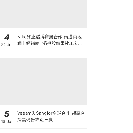
4
Nike終止滔搏寶勝合作 清退內地
網上經銷商 滔搏股價重挫3成 寶
22 Jul
勝跌1成 Nike股價自高位斬7成 重
蹈北美覆轍？
5
Veeam與Sangfor全球合作 超融合
跨雲備份締造三贏
15 Jul