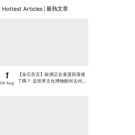
最熱文章
Hottest Articles
1
【金石良言】歐洲正在衰退與落後
了嗎？ 這世界文化博物館何去何
04 Aug
從？ 百年積累工藝美學獨一無二
AI難取代