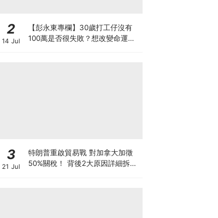
2
【彭永東專欄】30歲打工仔沒有
100萬是否很失敗？想改變命運應
14 Jul
每月投資 狠心減少換手機及旅行
3
特朗普重啟貿易戰 對加拿大加徵
50%關稅！ 背後2大原因詳細拆解
21 Jul
投資者該如何部署？