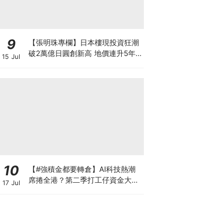
9
【張明珠專欄】日本樓現投資狂潮
破2萬億日圓創新高 地價連升5年
15 Jul
財團431億日圓狂掃心齋橋地標
10
【#強積金都要轉倉】AI科技熱潮
席捲全港？第二季打工仔資金大遷
17 Jul
徙 邊間受託人成吸金贏家？一文讀
懂最新資產配置轉變 第三季應否
繼續追美股？