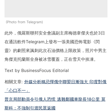
Photo from Telegram
此外，俄羅斯聯邦安全會議副主席梅德韋傑夫也於3日
在通訊軟件Telegram上發布一張美國恐怖電影《閃
靈》的劇照來諷刺此次石油價格上限政策，照片中男主
角傑克托蘭斯全身被冰雪覆蓋，正在雪天中挨凍。
Text by BusinessFocus Editorial
相關文章:
外媒分析稱忌憚俄中聯盟日漸強大 印度對俄
「心口不一」
普京局部動員令引俄人恐慌 逃難鄰國車龍長18公里 莫
斯科：不強制引渡民眾返國