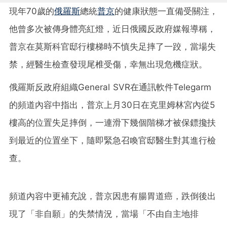
現年70歲的
俄羅斯
總統
普京
的健康狀態一直備受關注，
他曾多次被傳身體亮紅燈，近日俄國反政府媒報導稱，
普京在莫斯科官邸行樓梯時不慎失足摔了一跤，當場失
禁，經醫生檢查發現尾椎受傷，幸無出現危機症狀。
俄羅斯反政府組織General SVR在通訊軟件Telegarm
的頻道內容中指出，普京上月30日在克里姆林宮內從5
樓高的位置失足摔倒，一連滑下幾個階梯才被保鏢攙扶
到最近的位置坐下，隨即緊急召喚官邸醫生對其進行檢
查。
頻道內容中更補充說，普京因患有腸胃道癌，跌倒後出
現了「非自願」的失禁情況，當場「不由自主地排