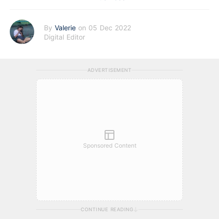
By
Valerie
on 05 Dec 2022
Digital Editor
ADVERTISEMENT
Sponsored Content
CONTINUE READING