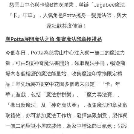
慈雲山中心與卡樂B首次聯乘，舉辦「Jagabee魔法
『卡』年華」，人氣角色Potta搖身一變魔法師，與大
家狂歡共度佳節！
與
Potta展開魔法之旅 集齊魔法印章換禮品
今個冬日，Potta為慈雲山中心注入獨一無二的魔法力
量，可由5樓神奇魔法書開始，領取魔法手冊，暢遊商
場內各個樓層的魔法能量站，收集魔法印章換限定禮
品！率先玩轉7樓空中花園多個週末限定「『卡』年
華」遊戲，包括「魔法拼拼樂」、「魔力尋法寶」、
「擲出新魔法」及「神奇魔法圈」，收集魔法印章及贏
取禮物，亦可參加魔法工作坊，發揮無限創意，製作獨
一無二的聖誕小屋或裝飾，為家中增添節日氣氛；另設