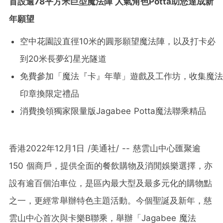
首設逾
78
平
方米巨型魔法陣
人氣角色
Potta
助您達成新
年願望
空中花園設直徑10米的圓形願望魔法陣，以及打卡必
到20米長夢幻星光隧道
免費參加「魔法『卡』年華」遊戲及工作坊，收集魔法
印章換限定禮品
消費換領獨家限量版Jagabee Potta魔法聯乘精品
香港
2022年12月1日
/美通社/ -- 慈雲山中心匯聚逾
150 個商戶，提供全面的餐飲購物及消閒娛樂選擇，亦
設有逾百個泊車位，是區內最大型及最多元化的購物點
之一，更經常舉辦特色主題活動。今個聖誕及新年，慈
雲山中心首次與卡樂B聯乘，舉辦「Jagabee 魔法