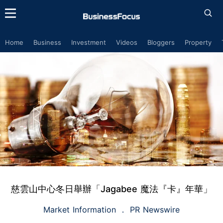
Home
Business
Investment
Videos
Bloggers
Property
慈雲山中心冬日舉辦「Jagabee 魔法『卡』年華」
Market Information
PR Newswire