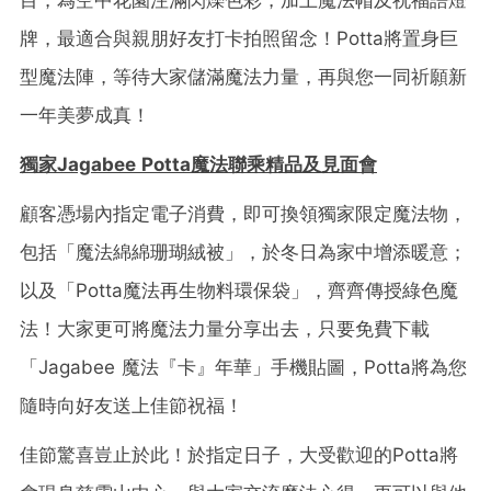
目，為空中花園注滿閃爍色彩，加上魔法帽及祝福語燈
牌，最適合與親朋好友打卡拍照留念！Potta將置身巨
型魔法陣，等待大家儲滿魔法力量，再與您一同祈願新
一年美夢成真！
獨家
Jagabee Potta魔法聯乘精品
及
見面會
顧客憑場內指定電子消費，即可換領獨家限定魔法物，
包括「魔法綿綿珊瑚絨被」，於冬日為家中增添暖意；
以及「Potta魔法再生物料環保袋」，齊齊傳授綠色魔
法！大家更可將魔法力量分享出去，只要免費下載
「Jagabee 魔法『卡』年華」手機貼圖，Potta將為您
隨時向好友送上佳節祝福！
佳節驚喜豈止於此！於指定日子，大受歡迎的Potta將