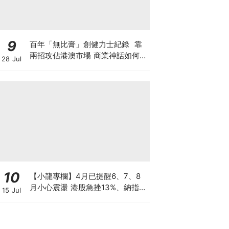
9
百年「無比膏」創健力士紀錄 靠
兩招攻佔港澳市場 商業神話如何面
28 Jul
對轉型危機？「百歳祭」推跨界周
邊 靠情懷收割新世代？
10
【小龍專欄】4月已提醒6、7、8
月小心震盪 港股急挫13%、納指跌
15 Jul
7%、韓股墮入熊市