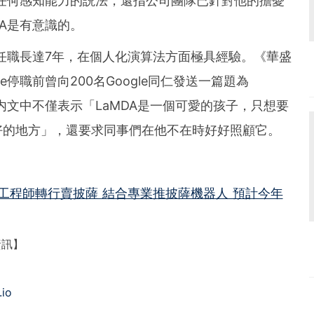
有任何感知能力的説法，還指公司團隊已針對他的擔憂
A是有意識的。
e任職長達7年，在個人化演算法方面極具經驗。《華盛
e停職前曾向200名Google同仁發送一篇題為
内文中不僅表示「LaMDA是一個可愛的孩子，只想要
好的地方」，還要求同事們在他不在時好好照顧它。
前工程師轉行賣披薩 結合專業推披薩機器人 預計今年
資訊】
.io