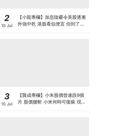
2
【小龍專欄】加息陰霾令美股逐漸
外強中乾 港股看似便宜 但到了撈
10 Jul
底的時候了嗎？
3
【龔成專欄】小米股價曾連跌9個
月 股價腰斬 小米何時可復蘇 現在
10 Jul
是否入市撈底時機？