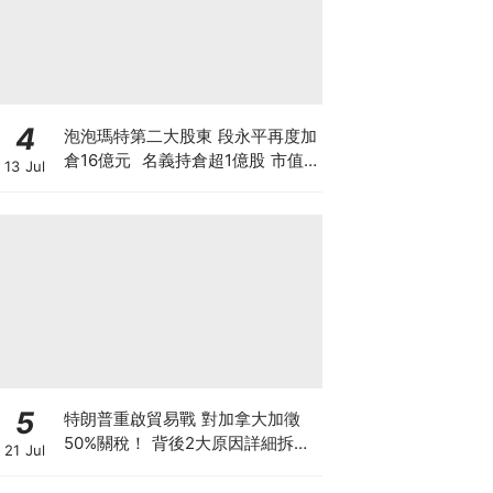
4
泡泡瑪特第二大股東 段永平再度加
倉16億元 名義持倉超1億股 市值
13 Jul
逾150億 拆解中國巴菲特「泡泡瑪
特保險公司」策略，香港散戶值得
跟倉買LABUBU嗎？
5
特朗普重啟貿易戰 對加拿大加徵
50%關稅！ 背後2大原因詳細拆解
21 Jul
投資者該如何部署？