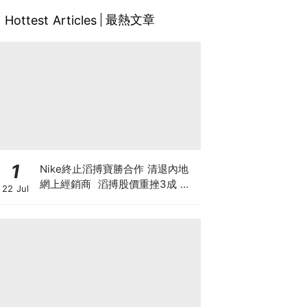
最熱文章
Hottest Articles
1
Nike終止滔搏寶勝合作 清退內地
網上經銷商 滔搏股價重挫3成 寶
22 Jul
勝跌1成 Nike股價自高位斬7成 重
蹈北美覆轍？