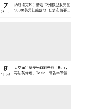
7
納斯達克辣手清場 亞洲微型股受壓
500萬美元紅線落地 低於市值要
25 Jul
求30日即除牌 清場直指亞洲殼股
與「微信女」陷阱
8
大空頭狙擊美光首戰告捷！Burry
再沽英偉達、Tesla 警告半導體
13 Jul
美股恐回調三成 AI牛市見頂還是升
浪中場休息？