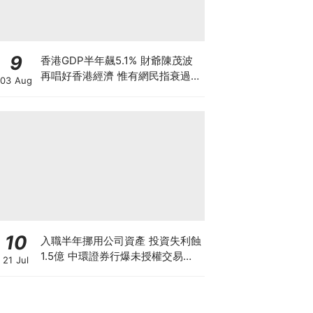
9
香港GDP半年飆5.1% 財爺陳茂波
再唱好香港經濟 惟有網民指衰過
03 Aug
03年沙士 為何香港「體感經濟」
如寒冬？
10
入職半年挪用公司資產 投資失利蝕
1.5億 中環證券行爆未授權交易風
21 Jul
波 26歲投資經理涉盜竊被捕