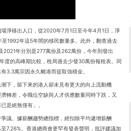
淨移出人口，從2020年7月1日至今年4月1日，淨
87年至1992年這5年間的移民數量多。此外，翻查過去
2021年分別是277萬份及262萬份，今年則發出
/20年度的高峰期比較，稅局過去少發30萬份報稅表。同
有3.3萬宗因永久離港而提取強積金。
民潮下，留下來的港人卻未見有更大的向上流動機
經濟轉差，令職位空缺與人才供應數量同時下跌，又
薪已是絕無僅有」。
會爭議。據薪酬趨勢總指標，經扣除平均遞增薪酬
%至7.26%。香港總商會更罕有發表聲明，批評建議加