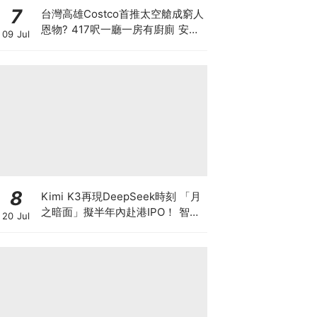
7
台灣高雄Costco首推太空艙成窮人
恩物? 417呎一廳一房有廚廁 安樂
09 Jul
窩只賣53萬港元 香港能合法安裝
嗎？
8
Kimi K3再現DeepSeek時刻 「月
之暗面」擬半年內赴港IPO！ 智譜
20 Jul
兩日瀉逾4成 MiniMax累跌超8成