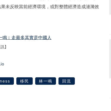
結果未反映當前經濟環境，或對整體經濟造成漣漪效
一鳴︰走最多其實是中國人
資訊】
.io
ness
移民
林一鳴
回流