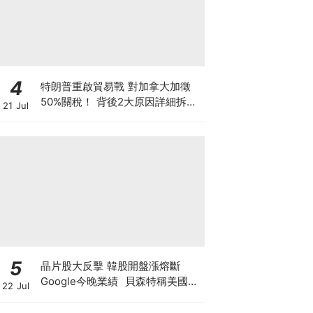
4
特朗普重啟貿易戰 對加拿大加徵
50%關稅！ 背後2大原因詳細拆解
21 Jul
投資者該如何部署？
5
晶片股大反擊 韓股開盤漲熔斷
Google今晚業績 貝森特稱美國將
22 Jul
掌控全球80%算力 科技股死貓彈定
係洗盤再爆升？