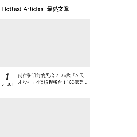
最熱文章
Hottest Articles
1
倒在黎明前的黑暗？ 25歲「AI天
才股神」4倍槓桿斬倉！160億美元
31 Jul
持倉折價出讓 全球晶片股大奇蹟日
SK海力士韓股漲近3成！