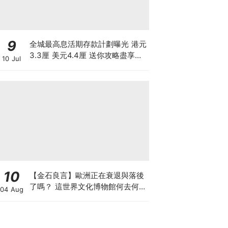
9
全城最高息活期存款計劃曝光 港元
3.3厘 美元4.4厘 送你攻略盡享高
10 Jul
息
10
【金石良言】歐洲正在衰退與落後
了嗎？ 這世界文化博物館何去何
04 Aug
從？ 百年積累工藝美學獨一無二
AI難取代