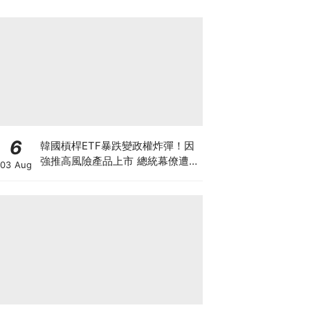
6
韓國槓桿ETF暴跌變政權炸彈！因
強推高風險產品上市 總統幕僚遭刑
03 Aug
事舉報 李在明支持率新低 或被迫
落台？