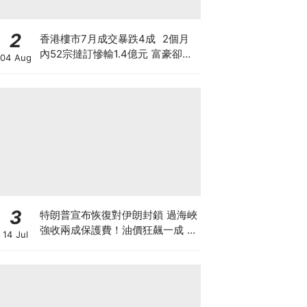
2
香港樓市7月成交暴跌4成 2個月
內52宗撻訂慘輸1.4億元 富豪卻擲
04 Aug
3億買長實半山兩豪宅 豪宅賣的是
樓還是階級幻覺？
3
特朗普宣布恢復對伊朗封鎖 過海峽
強收兩成保護費！油價狂飆一成 金
14 Jul
價曾失守4000美元 晶片股大跌背
後竟藏加息陰謀？