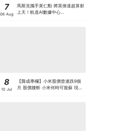
7
馬斯克攜手黃仁勳 將英偉達超算射
上天！軌道AI數據中心
06 Aug
「Starmind」大公開 到底係科技
突破定龐氏巨坑？
8
【龔成專欄】小米股價曾連跌9個
月 股價腰斬 小米何時可復蘇 現在
10 Jul
是否入市撈底時機？