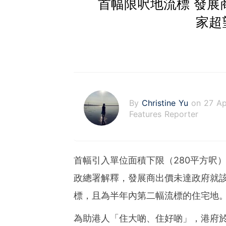
首幅限呎地流標 發展
家超
By
Christine Yu
on 27 A
Features Reporter
首幅引入單位面積下限（280平方呎
政總署解釋，發展商出價未達政府就
標，且為半年內第二幅流標的住宅地
為助港人「住大啲、住好啲」，港府於去