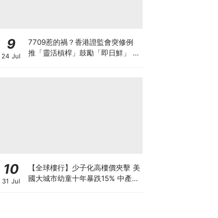
9
7709惹的禍？香港證監會突修例
推「靈活槓桿」鼓勵「即日鮮」 韓
24 Jul
國收緊槓桿ETF 亞洲監管背後在
害怕什麼？
10
【全球樓行】少子化高樓價夾擊 美
國大城市幼童十年暴跌15% 中產家
31 Jul
庭掀避走潮