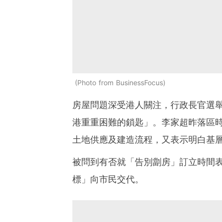
Photo from BusinessFocus
房屋問題深受港人關注，行政長官選
港重重困難的鎖匙」。李家超昨落區
土地供應及建造流程，又表示明白基
被問到有否就「告別劏房」訂立時間
標」向市民交代。