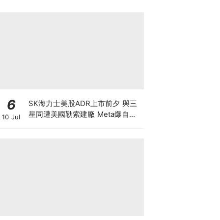
6
SK海力士美股ADR上市前夕 與三
星同遭美國勒索建廠 Meta爆自研
10 Jul
晶片 下年算力翻倍 戲耍全球股民
晶片股強力反彈 半導體狂潮散戶如
何自保？