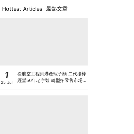
最熱文章
Hottest Articles
1
從航空工程到港產蝦子麵 二代接棒
經營50年老字號 轉型拓零售市場
25 Jul
將香港味道賣至英澳加