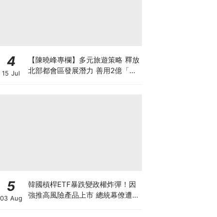
4
【陳曉峰專欄】多元旅遊策略 釋放
北部都會區發展潛力 善用2億「北
15 Jul
都城鄉共融基金」推動旅遊經濟
5
韓國槓桿ETF暴跌變政權炸彈！因
強推高風險產品上市 總統幕僚遭刑
03 Aug
事舉報 李在明支持率新低 或被迫
落台？