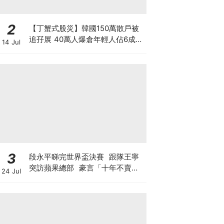
2
【丁蟹式股災】韓國150萬散戶被
追孖展 40萬人爆倉年輕人佔6成
14 Jul
槓桿ETF成導火線 散戶慘輸逾百億
3大原因
3
段永平睇完世界盃決賽 跟隊王寧
突訪蘋果總部 豪言「十年不賣泡
24 Jul
泡瑪特」 轉頭沽Tesla與SpaceX
期權？ 最新部署另有圖謀?