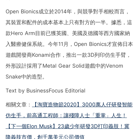
Open Bionics成立於2014年，與競爭對手相較而言，
其裝置和配件的成本基本上只有對方的一半。據悉，這
款Hero Arm目前已獲英國、美國及德國等西方國家納
入醫療健保系統。今年11月，Open Bionics才宣佈日本
遊戲
開發商Konami合作，推出一款3D列印仿生手臂，
外形設計採用了Metal Gear Solid
遊戲
中的Venom
Snake中的造型。
Text by BusinessFocus Editorial
相關文章：
【淘寶造物節2020】3000萬人仔研發智能
仿生手，前高通工程師：讓殘障人士「重掌」人生！
【下一個Elon Musk】23歲少年研發3D打印義肢！冀
降義肢市價，創千萬美元公司價值