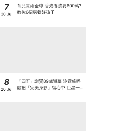
7
育兒貴絕全球 香港養孩要600萬?
教你6招窮養好孩子
30 Jul
8
「四哥」謝賢89歲謝幕 謝霆鋒呼
籲把「完美身影」留心中 巨星一生
20 Jul
最難演的角色 原來是父親