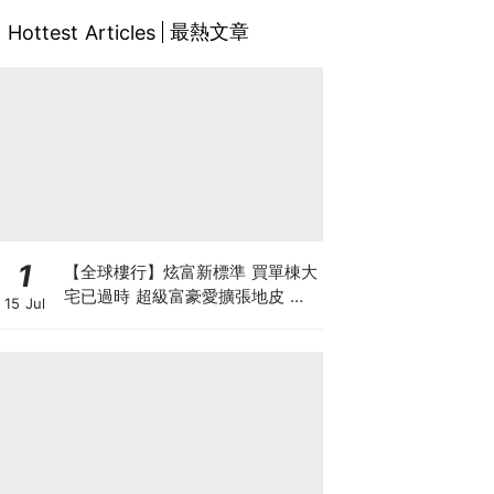
最熱文章
Hottest Articles
1
【全球樓行】炫富新標準 買單棟大
宅已過時 超級富豪愛擴張地皮 建
15 Jul
私人莊園保私隱