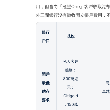
用，但會向「滙豐One」客戶收取港幣
外三間銀行沒有徵收開立帳戶費用，
銀行
花旗
戶口
私人客戶
義務：
開戶
800萬港
最低
尚
元；
結存
卓越
Citigold
要求
：150萬