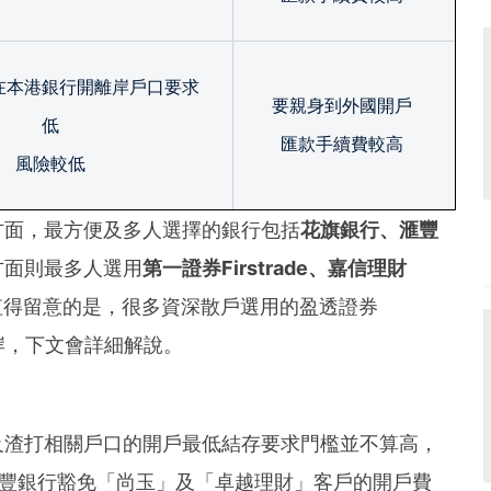
在本港銀行開離岸戶口要求
要親身到外國開戶
低
匯款手續費較高
風險較低
方面，最方便及多人選擇的銀行包括
花旗銀行、滙豐
方面則最多人選用
第一證券Firstrade、嘉信理財
值得留意的是，很多資深散戶選用的盈透證券
到真離岸，下文會詳細解說。
及渣打相關戶口的開戶最低結存要求門檻並不算高，
滙豐銀行豁免「尚玉」及「卓越理財」客戶的開戶費