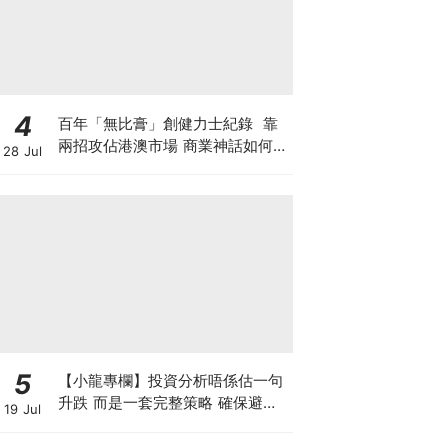
4
百年「無比膏」創健力士紀錄 靠
兩招攻佔港澳市場 商業神話如何面
28 Jul
對轉型危機？「百歳祭」推跨界周
邊 靠情懷收割新世代？
5
【小龍專欄】投資分析唔係估一句
升跌 而是一套完整策略 確保避開
19 Jul
致命損失 找出入市良機