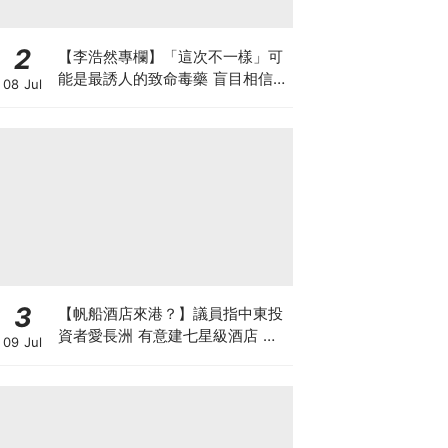
2
【李浩然專欄】「這次不一樣」可
能是最誘人的致命毒藥 盲目相信AI
08 Jul
巨企的完美故事 散戶恐變犧牲品
3
【帆船酒店來港？】議員指中東投
資者愛長洲 有意建七星級酒店 望
09 Jul
政府拆牆鬆綁 羅淑佩局長指樂於積
極探討