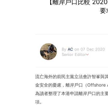
【離岸戶口比較 202
要
By
AC
on 07 Dec 2020
Senior Editor
任何投資都不可能「不勞」
流亡海外的前民主黨立法會許智峯與
金安全的憂慮，離岸戶口（Offshore Ac
為讀者整理了本港申請離岸戶口的主
項。