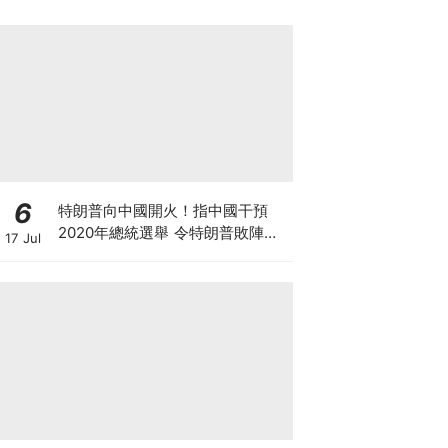
6
特朗普向中國開火！指中國干預
2020年總統選舉 令特朗普敗陣無
17 Jul
法連任總統 中美關係又趨緊張 雙
方制裁戰又要開打？