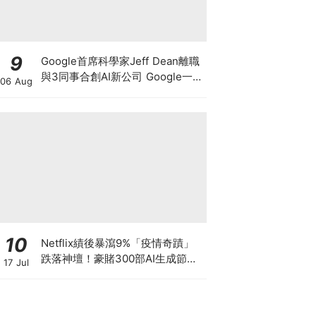
9
Google首席科學家Jeff Dean離職
與3同事合創AI新公司 Google一夜
06 Aug
蒸發1.4萬億 這開國功臣何許人
也？
10
Netflix績後暴瀉9%「疫情奇蹟」
跌落神壇！豪賭300部AI生成節目
17 Jul
低成本內容能否拯救無路可退的
「蟹民」？