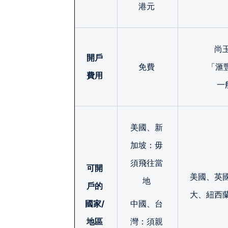
港元
尚
開戶
免費
「滙豐
費用
一
美國、新
加坡：毋
須飛往當
可開
美國、英
地
戶的
大、紐西
國家/
中國、台
地區
灣：須親