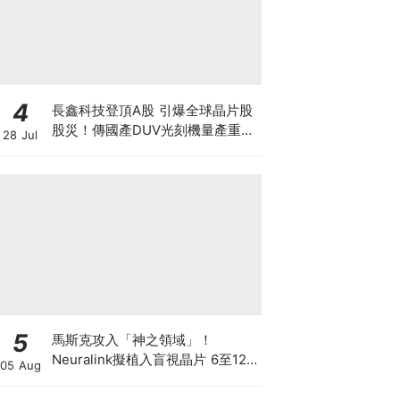
4
長鑫科技登頂A股 引爆全球晶片股
股災！傳國產DUV光刻機量產重創
28 Jul
ASML 熊來了？散戶應如何自
保？
5
馬斯克攻入「神之領域」！
Neuralink擬植入盲視晶片 6至12
05 Aug
個月內展開首批人體植入 先天全盲
者有望重見世界