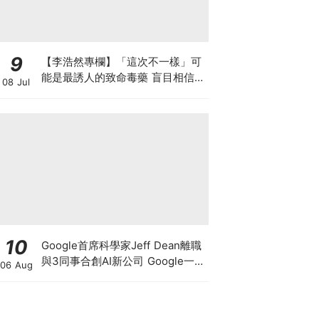
9
【李浩然專欄】「這次不一樣」可
能是最誘人的致命毒藥 盲目相信AI
08 Jul
巨企的完美故事 散戶恐變犧牲品
10
Google首席科學家Jeff Dean離職
與3同事合創AI新公司 Google一夜
06 Aug
蒸發1.4萬億 這開國功臣何許人
也？