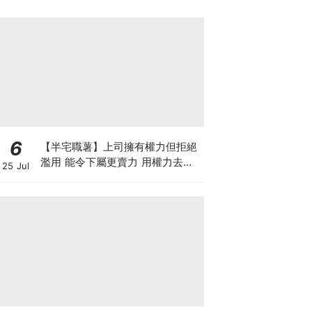
6
【半宅職薯】上司擁有權力但拒絕
濫用 能令下屬更賣力 用權力去迫
25 Jul
人服從 雖簡單但得不到民心