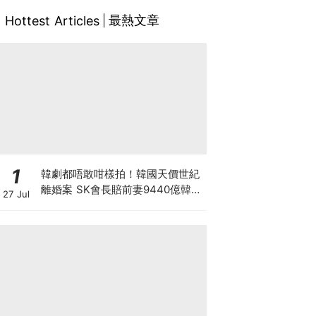
最熱文章
Hottest Articles
1
韓劇都唔敢咁樣拍！韓國天價世紀
離婚案 SK會長賠前妻9440億韓
27 Jul
元 崔泰源兩度入獄兼靠AI暴富 財
閥婚變會否影響SK海力士？