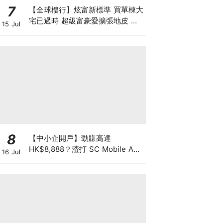
7
【全球樓行】炫富新標準 買單棟大
宅已過時 超級富豪愛擴張地皮 建
15 Jul
私人莊園保私隱
8
【中小企開戶】勁賺高達
HK$8,888？渣打 SC Mobile App
16 Jul
3步辦妥 兼賺 3.3% 高息年利率！