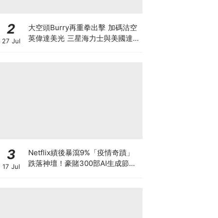
2
大空頭Burry再重拳出擊 加碼沽空
英偉達美光 三星海力士與美國達成
27 Jul
9500億美元訂單 揭開「左手交右
手」背後的估值迷局
3
Netflix績後暴瀉9%「疫情奇蹟」
跌落神壇！豪賭300部AI生成節目
17 Jul
低成本內容能否拯救無路可退的
「蟹民」？