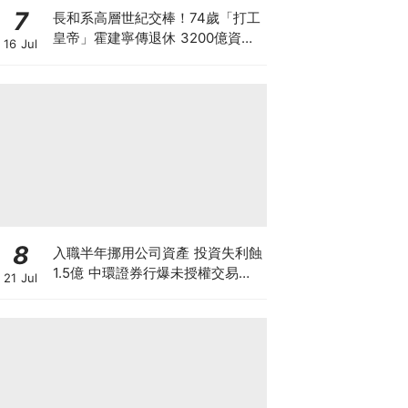
7
長和系高層世紀交棒！74歲「打工
皇帝」霍建寧傳退休 3200億資產
16 Jul
套現後功成身退 李澤鉅班底全面接
掌王國
8
入職半年挪用公司資產 投資失利蝕
1.5億 中環證券行爆未授權交易風
21 Jul
波 26歲投資經理涉盜竊被捕