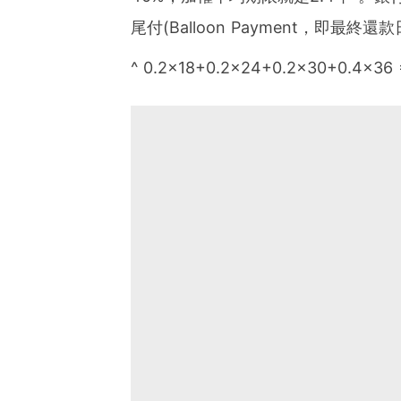
尾付(Balloon Payment，即最
^ 0.2×18+0.2×24+0.2×30+0.4×36