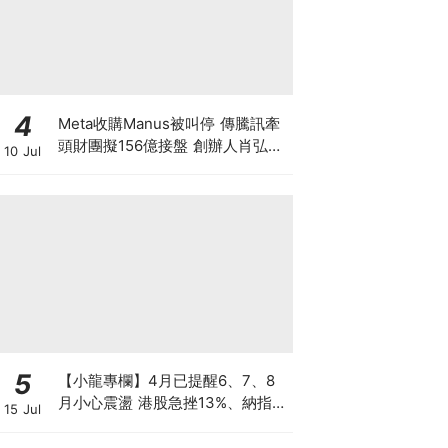
4
Meta收購Manus被叫停 傳騰訊牽
頭財團擬156億接盤 創辦人肖弘遭
10 Jul
「扣查」4個月 揭開大國科技戰背
後終極博弈！
5
【小龍專欄】4月已提醒6、7、8
月小心震盪 港股急挫13%、納指跌
15 Jul
7%、韓股墮入熊市