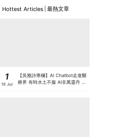
最熱文章
Hottest Articles
1
【吳雅詩專欄】AI Chatbot走進醫
療界 有時水土不服 AI非萬靈丹 是
19 Jul
效率救星還是精準陷阱？