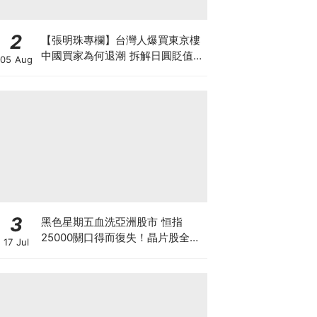
2
【張明珠專欄】台灣人爆買東京樓
中國買家為何退潮 拆解日圓貶值與
05 Aug
台海避險的置業狂潮
3
黑色星期五血洗亞洲股市 恒指
25000關口得而復失！晶片股全線
17 Jul
崩盤 「大空頭」Burry卻高調唱好
港股？散戶此時應恐慌拋售還是跟
大鱷倉？