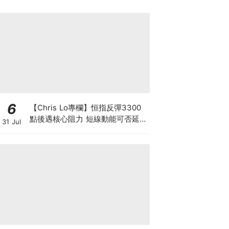
6
【Chris Lo專欄】恒指反彈3300
點後遇核心阻力 短線動能可否延續
31 Jul
至中長期? 仍須審慎觀察