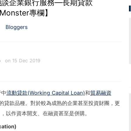
淺談企業銀行服務—長期貸款
nMonster專欄】
Bloggers
G）
on 15 Dec 2019
Monster的聯合始創人兼行政總裁，以人工智能和區塊鏈
融資提供更創新和便節方案，迅速解決資金需要。創立F
資和中資企業銀行管理工作十多年以上，深諳商業貸款市場的運
行中
流動貸款(Working Capital Loan)
和
貿易融資
場推廣，專長於結構融資及貿易融資項目，希望透過知
的貸款品種。對於較為成熟的企業甚至投資財團，更
發展。鄭氏亦為特許金融分析師(CFA)。
an)，以作資本開支、在融資甚至是併購。
ation)