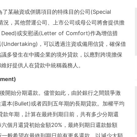
或為了某融資或併購項目的特殊目的公司(Special
。考慮到不同情況，其他營運公司、上市公司或母公司將會提供擔
l Deed)或安慰函(Letter of Comfort)作為增信措
ndertaking)，可以透過注資或備用信貸，確保借
協議多發生在中國企業的境外貸款，以應對跨境擔保
和維好提供人在貸款中統稱義務人。
ment)
個月後開始分期還款。儘管如此，由於銀行之間競爭激
本(Bullet)或者四到五年期的長期貸款。加權平均
是權衡量度貸款年期，計算在最終到期日前，共有多少分期還
每六個月還貸初始金額20%，最終到期日還款餘額
銀行一般希望在最終到期日前有更多還款，以減少大額