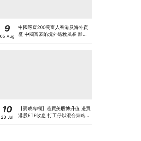
9
中國嚴查200萬富人香港及海外資
產 中國富豪陷境外逃稅風暴 離岸
05 Aug
信託要徵20%重稅 內地人半年花千
億買港樓恐成絕響
10
【龔成專欄】邊買美股博升值 邊買
港股ETF收息 打工仔以混合策略投
23 Jul
資是否可行？