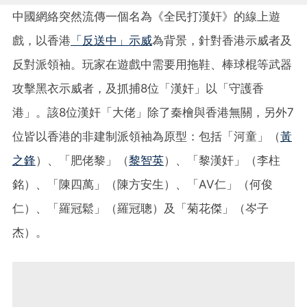
中國網絡突然流傳一個名為《全民打漢奸》的線上遊
戲，以香港
「反送中」示威
為背景，針對香港示威者及
反對派領袖。玩家在遊戲中需要用拖鞋、棒球棍等武器
攻擊黑衣示威者，及抓捕8位「漢奸」以「守護香
港」。該8位漢奸「大佬」除了秦檜與香港無關，另外7
位皆以香港的非建制派領袖為原型：包括「河童」（
黃
之鋒
）、「肥佬黎」（
黎智英
）、「黎漢奸」（李柱
銘）、「陳四萬」（陳方安生）、「AV仁」（何俊
仁）、「羅冠鬆」（羅冠聰）及「菊花傑」（岑子
杰）。