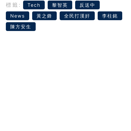
標籤:
Tech
黎智英
反送中
News
黃之鋒
全民打漢奸
李柱銘
陳方安生