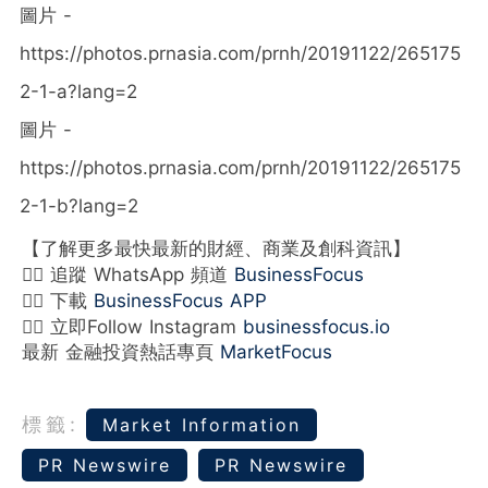
圖片 -
https://photos.prnasia.com/prnh/20191122/265175
2-1-a?lang=2
圖片 -
https://photos.prnasia.com/prnh/20191122/265175
2-1-b?lang=2
【了解更多最快最新的財經、商業及創科資訊】
👉🏻 追蹤 WhatsApp 頻道
BusinessFocus
👉🏻 下載
BusinessFocus APP
👉🏻 立即Follow Instagram
businessfocus.io
最新 金融投資熱話專頁
MarketFocus
標籤:
Market Information
PR Newswire
PR Newswire