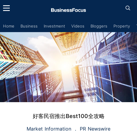
Home
Business
Investment
Videos
Bloggers
Property
好客民宿推出Best100全攻略
Market Information
PR Newswire