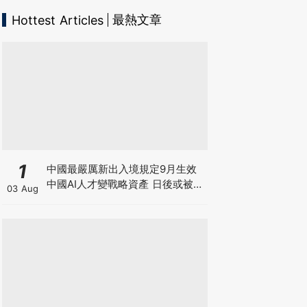
最熱文章
Hottest Articles
1
中國最嚴厲新出入境規定9月生效
中國AI人才變戰略資產 日後或被嚴
03 Aug
限出國 新規未生效 Manus兩高層
已遭限制離境5個月