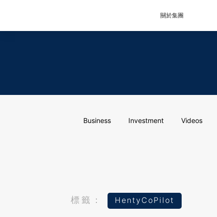
關於集團
Business
Investment
Videos
標籤：
HentyCoPilot