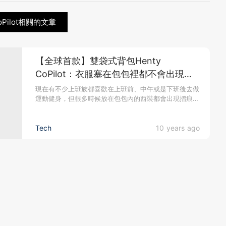
oPilot相關的文章
【全球首款】雙袋式背包Henty
CoPilot：衣服塞在包包裡都不會出現摺
痕
現在有不少上班族都喜歡在上班前、中午或是下班後去做
運動健身，但很多時候放在包包內的西裝都會出現摺痕。
來自澳洲的 2 位前...
Tech
10 years ago