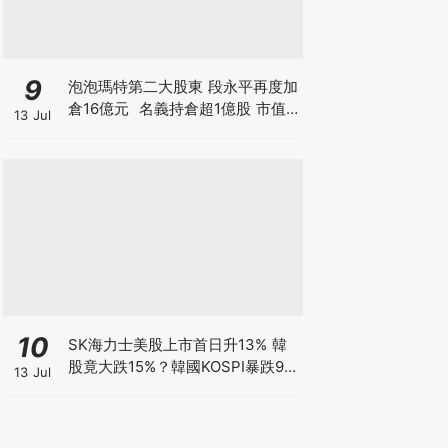
9
泡泡瑪特第二大股東 段永平再度加
倉16億元 名義持倉超1億股 市值
13 Jul
逾150億 拆解中國巴菲特「泡泡瑪
特保險公司」策略，香港散戶值得
跟倉買LABUBU嗎？
10
SK海力士美股上市首日升13% 韓
股竟大跌15%？韓國KOSPI暴跌9%
13 Jul
觸發熔斷 拆解瑞銀「買美股、沽韓
股」套利策略 7709暴跌逾3成 香
港散戶怎自救？