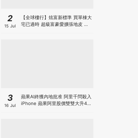
2
【全球樓行】炫富新標準 買單棟大
宅已過時 超級富豪愛擴張地皮 建
15 Jul
私人莊園保私隱
3
蘋果AI終獲內地批准 阿里千問殺入
iPhone 蘋果阿里股價雙雙大升4%
16 Jul
帶領恒指重上25000點 港股是黃金
拐點還是死貓彈？