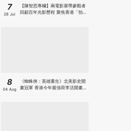
7
【陳智思專欄】兩電影展帶參觀者
回顧百年光影歷程 聚焦香港「拍住
28 Jul
上」精神及珍貴電影文物
8
《蜘蛛俠：英雄重生》北美影史開
畫冠軍 香港今年最強荷李活開畫
04 Aug
有笑有淚反DEI Sony近年最佳 預
計全球票房23.5億美元 爭影史第
三