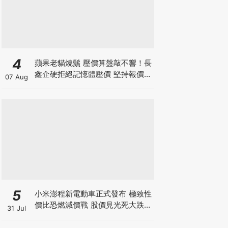
4
蘋果老貓燒鬚 壓價算盤敲不響！長
鑫企硬拒絕記憶體壓價 堅持報價不
07 Aug
低於三星海力士 新iPhone大幅加
價已成定局？
5
小米澎程新電動車正式發布 極致性
價比恐燃減價戰 股價見光死大跌
31 Jul
7% 季績前夕投資者應如何部署？