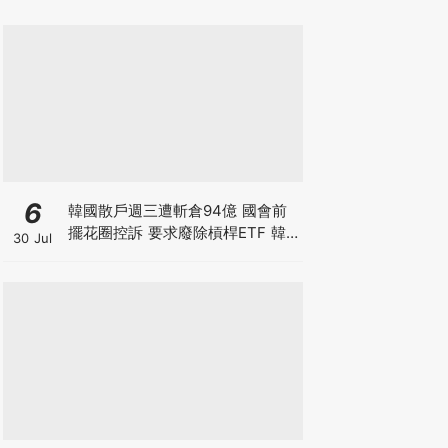
6
韓國散戶週三遭斬倉94億 國會前
擺花圈控訴 要求廢除槓桿ETF 韓
30 Jul
國政府拒救市 保護散戶只是口號？
香港下週一起改用靈活槓桿