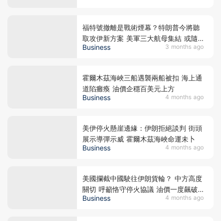
福特號撤離是戰術煙幕？特朗普今將聽
取攻伊新方案 美軍三大航母集結 或隨
Business
3 months ago
時突襲伊朗
霍爾木茲海峽三船遇襲兩船被扣 海上通
道陷癱瘓 油價企穩百美元上方
Business
4 months ago
美伊停火懸崖邊緣：伊朗拒絕談判 街頭
展示導彈示威 霍爾木茲海峽命運未卜
Business
4 months ago
美國攔截中國駛往伊朗貨輪？ 中方高度
關切 呼籲恪守停火協議 油價一度飆破
Business
4 months ago
95美元 恐上試百元大關