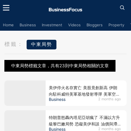
Home
Business
Investment
Videos
Bloggers
Property
標籤：
中東局勢
中東局勢標籤文章，共有23則中東局勢相關的文章
美伊停火名存實亡 美股竟創新高 伊朗
向駐科威特美軍基地發射導彈 美軍空襲
Business
2 months ago
格什姆島還擊
特朗普怒轟內塔尼亞胡瘋了 不滿以方升
級黎巴嫩局勢 恐礙美伊和談 油價與滯
Business
2 months ago
脹陰霾恐再襲全球