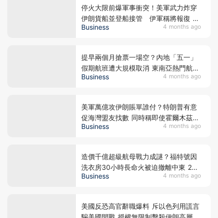
停火大限前爆軍事衝突！美軍武力炸穿
伊朗貨船並登船接管 伊軍稱將報復 紐
Business
4 months ago
約期油急彈7%
提早兩個月搶票一場空？內地「五一」
假期航班遭大規模取消 東南亞熱門航線
Business
4 months ago
成重災區
美軍萬億攻伊朗賬單誰付？特朗普有意
促海灣盟友找數 同時稱即使霍爾木茲海
Business
4 months ago
峽關閉亦願停戰
造價千億超級航母戰力成謎？福特號因
洗衣房30小時長命火被迫撤離中東 200
Business
4 months ago
水兵吸入濃煙受傷
美國反恐高官辭職爆料 斥以色列用謊言
騙美國開戰 授權無限制擊殺伊朗高層