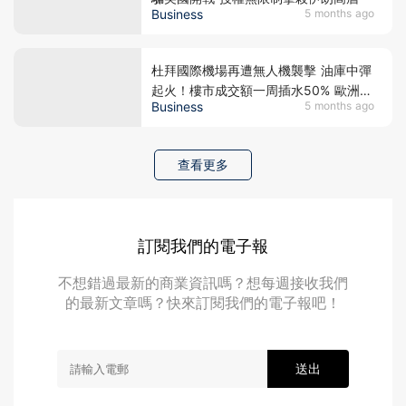
Business
5 months ago
杜拜國際機場再遭無人機襲擊 油庫中彈
起火！樓市成交額一周插水50% 歐洲大
Business
5 months ago
戶劈價5成逃命 中東避風港神話破滅？
查看更多
訂閱我們的電子報
不想錯過最新的商業資訊嗎？想每週接收我們
的最新文章嗎？快來訂閱我們的電子報吧！
送出