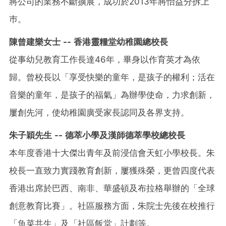
將公司的業務不斷擴展，成功於2013年將怡益分拆上
巿。
陳曾建樂女士 -- 香港靈糧堂幼稚園總校長
從事幼兒教育工作長達46年，畢身以作育英才為依
歸。曾校長以「享受快樂的童年，是孩子的權利；活在
音樂的童年，是孩子的福氣」為辦學使命，力求創新，
屢創先河，使幼稚園廣受家長認同及各界支持。
朱子穎先生 --
德萃小學及漢師德萃學校總校長
本年度香港十大傑出青年及前浸信會天虹小學校長。朱
校長一直致力實踐教育創新，屢獲殊榮，更曾四度代表
香港出席於巴西、南非、華盛頓及布拉格舉辦的「全球
創意教育比賽」。社區服務方面，朱院士先後在校推行
「魚菜共生」及「社區飯堂」計劃等。