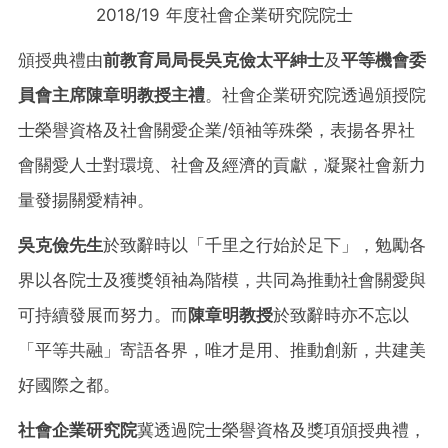
2018/19 年度社會企業研究院院士
頒授典禮由
前教育局局長吳克儉太平紳士
及
平等機會委
員會主席陳章明教授主禮
。社會企業研究院透過頒授院
士榮譽資格及社會關愛企業/領袖等殊榮，表揚各界社
會關愛人士對環境、社會及經濟的貢獻，凝聚社會新力
量發揚關愛精神。
吳克儉先生
於致辭時以「千里之行始於足下」，勉勵各
界以各院士及獲獎領袖為階模，共同為推動社會關愛與
可持續發展而努力。而
陳章明教授
於致辭時亦不忘以
「平等共融」寄語各界，唯才是用、推動創新，共建美
好國際之都。
社會企業研究
院
冀透過院士榮譽資格及獎項頒授典禮，