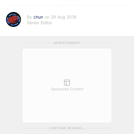
By
chun
on 29 Aug 2018
Senior Editor
ADVERTISEMENT
Sponsored Content
CONTINUE READING