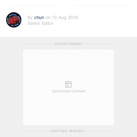
By
chun
on 13 Aug 2018
Senior Editor
ADVERTISEMENT
Sponsored Content
CONTINUE READING