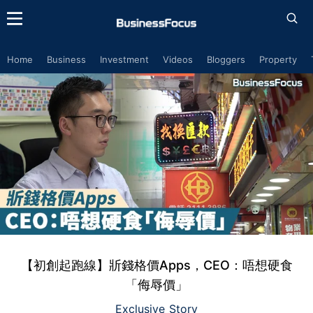
Home
Business
Investment
Videos
Bloggers
Property
【初創起跑線】斨錢格價Apps，CEO：唔想硬食
「侮辱價」
Exclusive Story