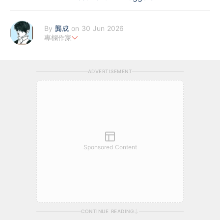
By
龔成
on 30 Jun 2026
專欄作家
財經書籍作者及股評人
https://www.facebook.com/80shing
-《80後百萬富翁》、《財務自由行》、《50優質潛力股》、《股
ADVERTISEMENT
票勝經》等，十多本財經書作者
-於網上分享投資心得，瀏覽量過百萬，為人氣博客，解答理財問
題20000條
-讀中學時已開始投資股票，逾20年投資經驗
-運用巴菲特的價值投資法買股，視買股票如買生意一樣
-過往10年的投資成績，逾過半數能獲利超過1倍以上
-淨流動資產逾數千萬
-成功獲取基本財務自由
Sponsored Content
CONTINUE READING