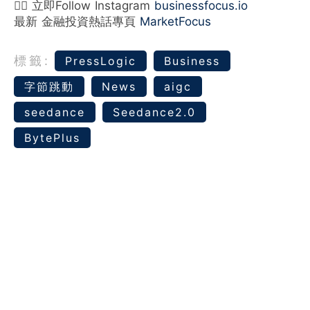
👉🏻 立即Follow Instagram
businessfocus.io
最新 金融投資熱話專頁
MarketFocus
標籤:
‪‎PressLogic‬
Business
字節跳動
News
aigc
seedance
Seedance2.0
BytePlus