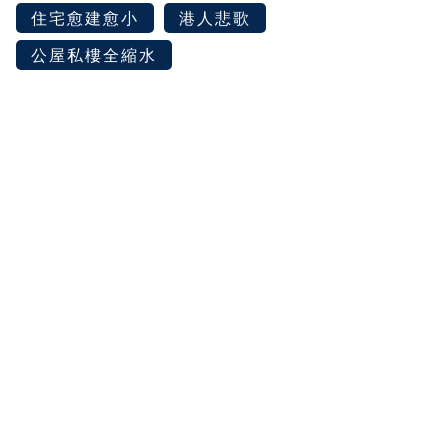
住宅愈建愈小
港人悲歌
公屋私樓全縮水