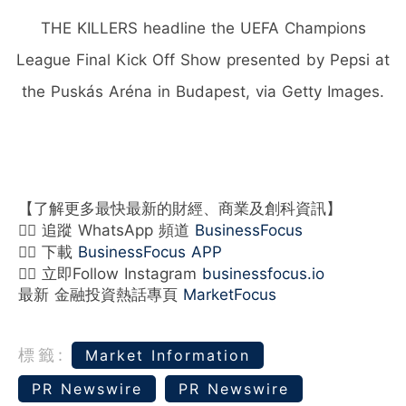
THE KILLERS headline the UEFA Champions
League Final Kick Off Show presented by Pepsi at
the Puskás Aréna in Budapest, via Getty Images.
【了解更多最快最新的財經、商業及創科資訊】
👉🏻 追蹤 WhatsApp 頻道
BusinessFocus
👉🏻 下載
BusinessFocus APP
👉🏻 立即Follow Instagram
businessfocus.io
最新 金融投資熱話專頁
MarketFocus
標籤:
Market Information
PR Newswire
PR Newswire