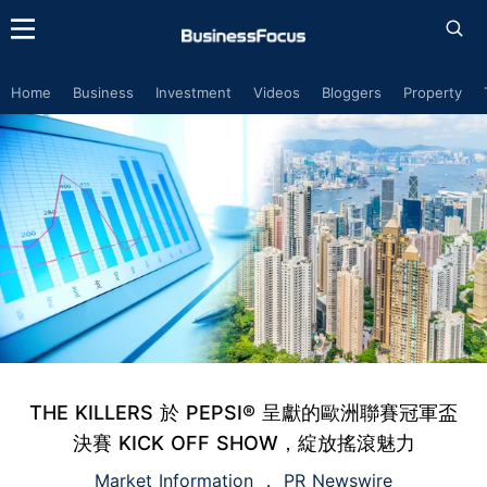
Home
Business
Investment
Videos
Bloggers
Property
THE KILLERS 於 PEPSI® 呈獻的歐洲聯賽冠軍盃
決賽 KICK OFF SHOW，綻放搖滾魅力
Market Information
PR Newswire