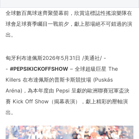
全球數百萬球迷齊聚螢幕前，欣賞這標誌性搖滾樂隊在
球會足球賽季矚目一戰前夕，獻上那場絕不可錯過的演
出。
匈牙利布達佩斯
2026年5月31日
/美通社/ -
-
#PEPSIKICKOFFSHOW
– 全球超級巨星 The
Killers 在布達佩斯的普斯卡斯競技場 (Puskás
Aréna)，為本年度由 Pepsi 呈獻的歐洲聯賽冠軍盃決
賽 Kick Off Show（揭幕表演），獻上精彩的壓軸演
出。