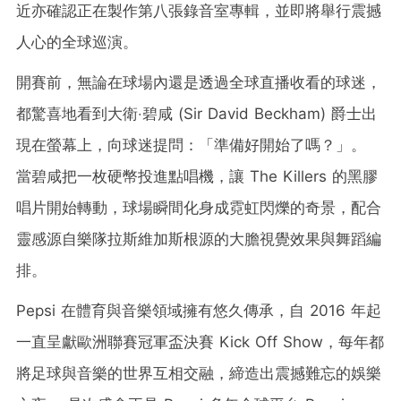
近亦確認正在製作第八張錄音室專輯，並即將舉行震撼
人心的全球巡演。
開賽前，無論在球場內還是透過全球直播收看的球迷，
都驚喜地看到大衛‧碧咸 (Sir David Beckham) 爵士出
現在螢幕上，向球迷提問：「準備好開始了嗎？」。
當碧咸把一枚硬幣投進點唱機，讓 The Killers 的黑膠
唱片開始轉動，球場瞬間化身成霓虹閃爍的奇景，配合
靈感源自樂隊拉斯維加斯根源的大膽視覺效果與舞蹈編
排。
Pepsi 在體育與音樂領域擁有悠久傳承，自 2016 年起
一直呈獻歐洲聯賽冠軍盃決賽 Kick Off Show，每年都
將足球與音樂的世界互相交融，締造出震撼難忘的娛樂