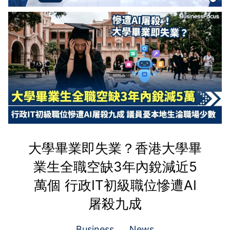
大學畢業即失業？香港大學畢
業生全職空缺3年內銳減近5
萬個 行政IT初級職位慘遭AI
屠殺九成
Business
News