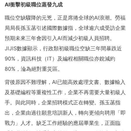
AI衝擊初級職位蒸發九成
職位空缺驟降的元兇，正是席捲全球的AI浪潮。勞福
局局長孫玉菡引述國際數據指，全球逾六成受訪企業
預期未來三年會因引入AI而減少初級人員招聘。
JIJIS數據顯示，行政類初級職位空缺三年間暴跌近
90%，資訊科技（IT）及編程相關職位亦銳減約
80%，淪為絕對重災區。
背後原因不難理解，AI已能高效處理文書、數據輸入
及基礎編程等重複性工作，企業不再需要大量初級人
手。與此同時，企業招聘模式正在轉變。孫玉菡指
出，企業由過往願意培訓新人，轉向更傾向聘用「即
戰力」人才。缺乏工作經驗的應屆畢業生，正面臨