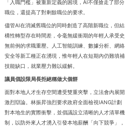
「入職門檻」被重新定義的困境，AI不僅搶走了部分
職位，還提高了對剩餘職位的要求。
儘管AI在消滅舊職位的同時創造了高階新職位，但結
構性轉型存在時間差，令毫無緩衝期的年輕人承受史
無前例的求職重壓。人工智能訓練、數據分析、網絡
安全等新工種正在湧現，惟年輕人在短期內仍難填補
技能缺口，就業壓力難以緩解。
議員倡設限局長拒絕稱做大個餅
面對本地人才生存空間遭受雙重夾擊，立法會內展開
激烈辯論。林振昇強烈要求政府全面檢視IANG計劃
對本地生的實際衝擊，並倡議設立清晰的人才清單機
制，以防外來人才湧入引發本地薪酬「向下競爭」，