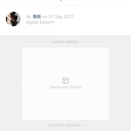
By
喬雨
on 07 Sep 2017
Digital Editor
喜歡以基本分析來評估企業質素，著重投資成長股，謀求以倍計的
回報；專注科技及商業新聞，喜歡訪談創業者，聆聽他們的創業故
ADVERTISEMENT
事。
Sponsored Content
CONTINUE READING