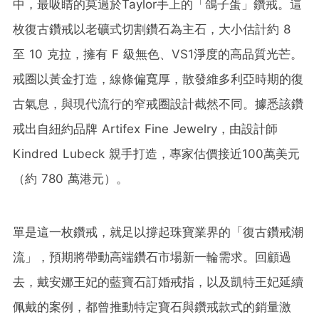
中，最吸睛的莫過於Taylor手上的「鴿子蛋」鑽戒。這
枚復古鑽戒以老礦式切割鑽石為主石，大小估計約 8
至 10 克拉，擁有 F 級無色、VS1淨度的高品質光芒。
戒圈以黃金打造，線條偏寬厚，散發維多利亞時期的復
古氣息，與現代流行的窄戒圈設計截然不同。據悉該鑽
戒出自紐約品牌 Artifex Fine Jewelry，由設計師
Kindred Lubeck 親手打造，專家估價接近100萬美元
（約 780 萬港元）。
單是這一枚鑽戒，就足以撐起珠寶業界的「復古鑽戒潮
流」，預期將帶動高端鑽石市場新一輪需求。回顧過
去，戴安娜王妃的藍寶石訂婚戒指，以及凱特王妃延續
佩戴的案例，都曾推動特定寶石與鑽戒款式的銷量激