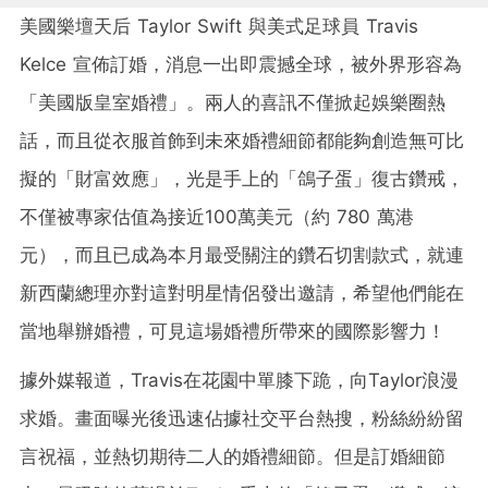
美國樂壇天后 Taylor Swift 與美式足球員 Travis
Kelce 宣佈訂婚，消息一出即震撼全球，被外界形容為
「美國版皇室婚禮」。兩人的喜訊不僅掀起娛樂圈熱
話，而且從衣服首飾到未來婚禮細節都能夠創造無可比
擬的「財富效應」，光是手上的「鴿子蛋」復古鑽戒，
不僅被專家估值為接近100萬美元（約 780 萬港
元），而且已成為本月最受關注的鑽石切割款式，就連
新西蘭總理亦對這對明星情侶發出邀請，希望他們能在
當地舉辦婚禮，可見這場婚禮所帶來的國際影響力！
據外媒報道，Travis在花園中單膝下跪，向Taylor浪漫
求婚。畫面曝光後迅速佔據社交平台熱搜，粉絲紛紛留
言祝福，並熱切期待二人的婚禮細節。但是訂婚細節